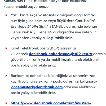
Kanunu’nun 11’inci maddesinde yer alan haklarınız
kapsamındaki başvurunuzu,
Yazılı bir dilekçe vasıtasıyla kimliğinizi doğrulamak
suretiyle şubelerimize veya Büyükdere Cad. No: 141
Esentepe 34394 Şişli / İSTANBUL adresinde bulunan
DenizBank A.Ş. Genel Müdürlüğü adresine iletebilir
veya noter kanalıyla ulaştırabilirsiniz.
Kayıtlı elektronik posta (KEP) adresinizi
kullanarak
denizbank.haberlesme@hs09.kep.tr
adresin
güvenli elektronik ya da mobil imzalı olarak elektronik
posta yoluyla iletebilirsiniz.
Bankamıza daha önce bildirdiğiniz ve sistemimizde
kayıtlı bulunan elektronik posta adresinizi kullanarak
oncemusteri@denizbank.com
adresine elektronik
posta yoluyla iletebilirsiniz.
https://www.denizbank.com/iletisim/musteri-