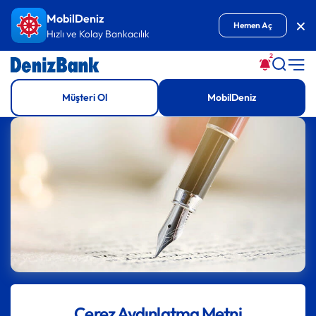
İçeriğe Git
MobilDeniz
Kap
Hemen Aç
Hızlı ve Kolay Bankacılık
2
Müşteri Ol
MobilDeniz
Çerez Aydınlatma Metni