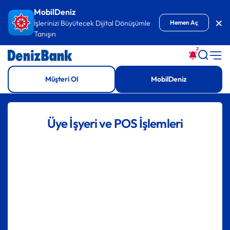
İçeriğe Git
MobilDeniz
Kap
İşlerinizi Büyütecek Dijital Dönüşümle
Hemen Aç
Tanışın
2
Müşteri Ol
MobilDeniz
Üye İşyeri ve POS İşlemleri