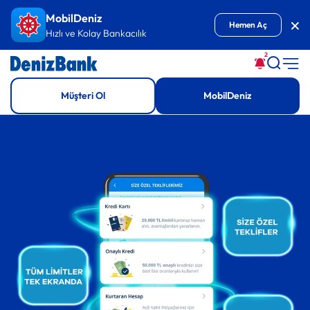
MobilDeniz
Kap
Hemen Aç
Hızlı ve Kolay Bankacılık
2
Müşteri Ol
MobilDeniz