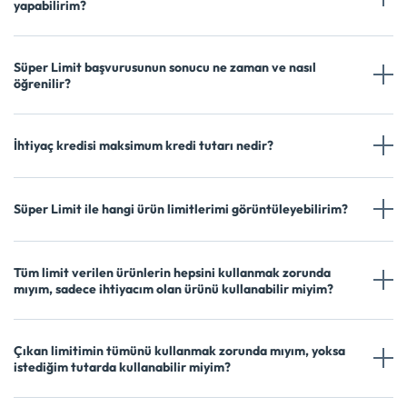
yapabilirim?
Süper Limit başvurusunun sonucu ne zaman ve nasıl
öğrenilir?
İhtiyaç kredisi maksimum kredi tutarı nedir?
Süper Limit ile hangi ürün limitlerimi görüntüleyebilirim?
Tüm limit verilen ürünlerin hepsini kullanmak zorunda
mıyım, sadece ihtiyacım olan ürünü kullanabilir miyim?
Çıkan limitimin tümünü kullanmak zorunda mıyım, yoksa
istediğim tutarda kullanabilir miyim?