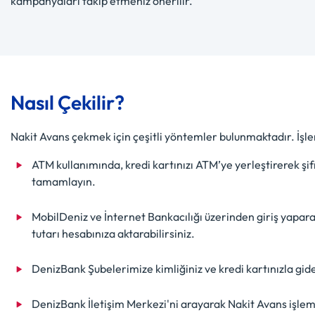
kampanyaları takip etmeniz önerilir.
Nasıl Çekilir?
Nakit Avans çekmek için çeşitli yöntemler bulunmaktadır. İşlem
ATM kullanımında, kredi kartınızı ATM’ye yerleştirerek şif
tamamlayın.
MobilDeniz ve İnternet Bankacılığı üzerinden giriş yapara
tutarı hesabınıza aktarabilirsiniz.
DenizBank Şubelerimize kimliğiniz ve kredi kartınızla gide
DenizBank İletişim Merkezi'ni arayarak Nakit Avans işlemin