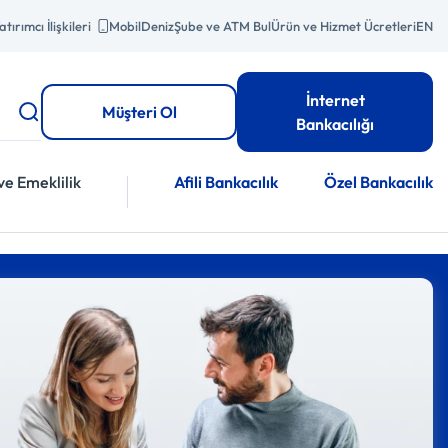
atırımcı İlişkileri
MobilDeniz
Şube ve ATM Bul
Ürün ve Hizmet Ücretleri
EN
İnternet
Müşteri Ol
Bankacılığı
ve Emeklilik
Afili Bankacılık
Özel Bankacılık