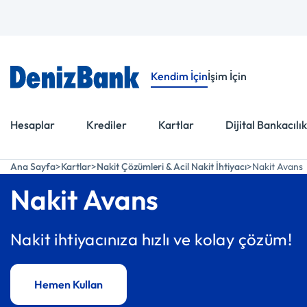
Menüye Git
İçeriğe Git
Kendim İçin
İşim İçin
Hesaplar
Krediler
Kartlar
Dijital Bankacılık
Ana Sayfa
Kartlar
Nakit Çözümleri & Acil Nakit İhtiyacı
Nakit Avans
Nakit Avans
Nakit ihtiyacınıza hızlı ve kolay çözüm!
Hemen Kullan