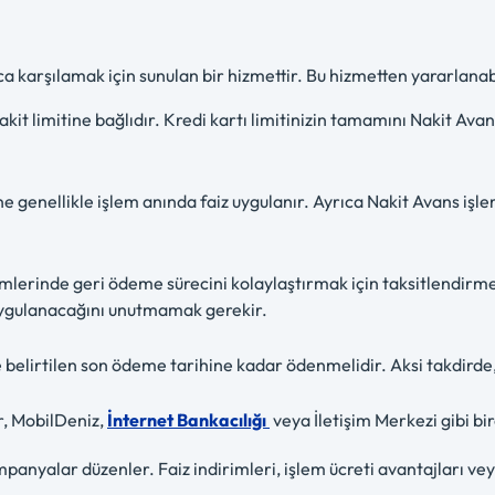
lıca karşılamak için sunulan bir hizmettir. Bu hizmetten yararlanabi
kit limitine bağlıdır. Kredi kartı limitinizin tamamını Nakit Ava
 genellikle işlem anında faiz uygulanır. Ayrıca Nakit Avans işlemi
emlerinde geri ödeme sürecini kolaylaştırmak için taksitlendir
z uygulanacağını unutmamak gerekir.
 belirtilen son ödeme tarihine kadar ödenmelidir. Aksi takdirde, e
r, MobilDeniz,
İnternet Bankacılığı
veya İletişim Merkezi gibi bir
anyalar düzenler. Faiz indirimleri, işlem ücreti avantajları ve