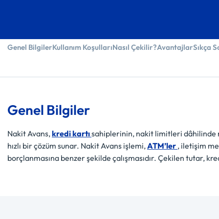
Genel Bilgiler
Kullanım Koşulları
Nasıl Çekilir?
Avantajlar
Sıkça S
Genel Bilgiler
Nakit Avans,
kredi kartı
sahiplerinin, nakit limitleri dâhilind
hızlı bir çözüm sunar. Nakit Avans işlemi,
ATM’ler
, iletişim m
borçlanmasına benzer şekilde çalışmasıdır. Çekilen tutar, kredi 