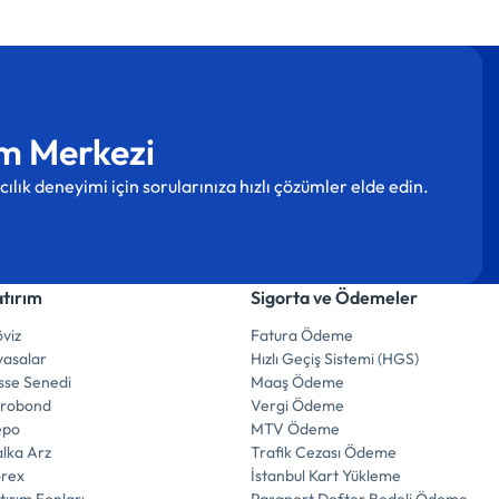
m Merkezi
cılık deneyimi için sorularınıza hızlı çözümler elde edin.
atırım
Sigorta ve Ödemeler
viz
Fatura Ödeme
yasalar
Hızlı Geçiş Sistemi (HGS)
sse Senedi
Maaş Ödeme
urobond
Vergi Ödeme
epo
MTV Ödeme
lka Arz
Trafik Cezası Ödeme
orex
İstanbul Kart Yükleme