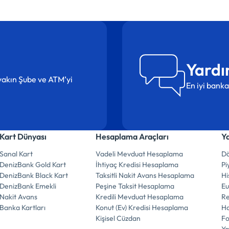
Yardı
n yakın Şube ve ATM’yi
En iyi banka
Kart Dünyası
Hesaplama Araçları
Y
Sanal Kart
Vadeli Mevduat Hesaplama
Dö
DenizBank Gold Kart
İhtiyaç Kredisi Hesaplama
Pi
DenizBank Black Kart
Taksitli Nakit Avans Hesaplama
Hi
DenizBank Emekli
Peşine Taksit Hesaplama
E
Nakit Avans
Kredili Mevduat Hesaplama
R
Banka Kartları
Konut (Ev) Kredisi Hesaplama
Ha
Kişisel Cüzdan
F