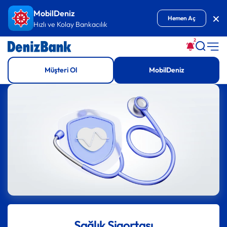
İçeriğe Git
MobilDeniz
Kap
Hemen Aç
Hızlı ve Kolay Bankacılık
2
Müşteri Ol
MobilDeniz
Sağlık Sigortası