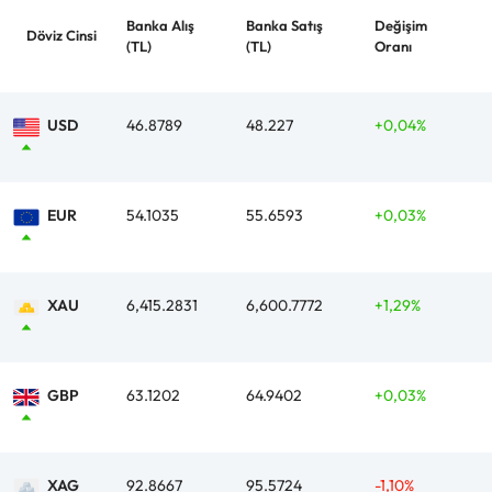
Banka Alış
Banka Satış
Değişim
Döviz Cinsi
(TL)
(TL)
Oranı
USD
46.8789
48.227
+0,04%
EUR
54.1035
55.6593
+0,03%
XAU
6,415.2831
6,600.7772
+1,29%
GBP
63.1202
64.9402
+0,03%
XAG
92.8667
95.5724
-1,10%