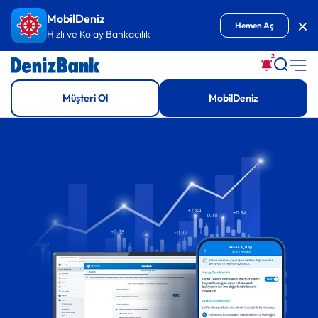
MobilDeniz
Kap
Hemen Aç
Hızlı ve Kolay Bankacılık
2
Müşteri Ol
MobilDeniz