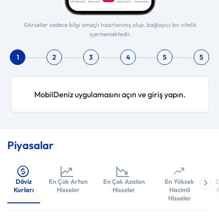
Görseller sadece bilgi amaçlı hazırlanmış olup, bağlayıcı bir nitelik
içermemektedir.
1
2
3
4
5
5
MobilDeniz uygulamasını açın ve giriş yapın.
‹
›
Piyasalar
Döviz
En Çok Artan
En Çok Azalan
En Yüksek
D
Kurları
Hisseler
Hisseler
Hacimli
Hisseler