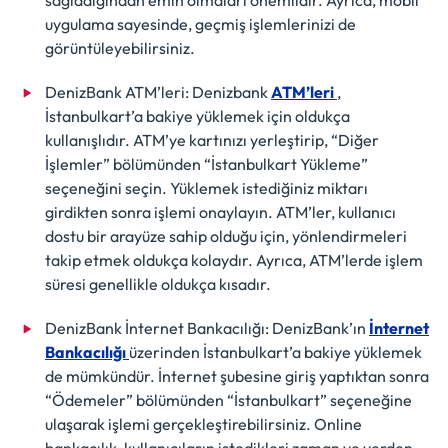
sağladığından emin olmaları önemlidir. Ayrıca, mobil
uygulama sayesinde, geçmiş işlemlerinizi de
görüntüleyebilirsiniz.
DenizBank ATM’leri: Denizbank
ATM’leri
,
İstanbulkart’a bakiye yüklemek için oldukça
kullanışlıdır. ATM’ye kartınızı yerleştirip, “Diğer
İşlemler” bölümünden “İstanbulkart Yükleme”
seçeneğini seçin. Yüklemek istediğiniz miktarı
girdikten sonra işlemi onaylayın. ATM’ler, kullanıcı
dostu bir arayüze sahip olduğu için, yönlendirmeleri
takip etmek oldukça kolaydır. Ayrıca, ATM’lerde işlem
süresi genellikle oldukça kısadır.
DenizBank İnternet Bankacılığı: DenizBank’ın
İnternet
Bankacılığı
üzerinden İstanbulkart’a bakiye yüklemek
de mümkündür. İnternet şubesine giriş yaptıktan sonra
“Ödemeler” bölümünden “İstanbulkart” seçeneğine
ulaşarak işlemi gerçekleştirebilirsiniz. Online