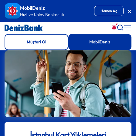
İçeriğe Git
MobilDeniz
Kap
Hemen Aç
Hızlı ve Kolay Bankacılık
2
Müşteri Ol
MobilDeniz
İstanbul Kart Yüklemeleri