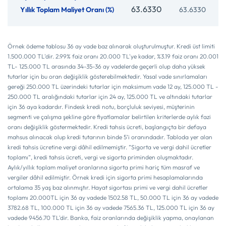
63.6330
Örnek ödeme tablosu 36 ay vade baz alınarak oluşturulmuştur. Kredi üst limiti
1.500.000 TL'dir. 2.99% faiz oranı 20.000 TL'ye kadar, %3.19 faiz oranı 20.001
TL- 125.000 TL arasında 34-35-36 ay vadelerde geçerli olup daha yüksek
tutarlar için bu oran değişiklik gösterebilmektedir. Yasal vade sınırlamaları
gereği 250.000 TL üzerindeki tutarlar için maksimum vade 12 ay, 125.000 TL -
250.000 TL aralığındaki tutarlar için 24 ay, 125.000 TL ve altındaki tutarlar
için 36 aya kadardır. Findesk kredi notu, borçluluk seviyesi, müşterinin
segmenti ve çalışma şekline göre fiyatlamalar belirtilen kriterlerde aylık fazi
oranı değişiklik göstermektedir. Kredi tahsis ücreti, başlangıçta bir defaya
mahsus alınacak olup kredi tutarının binde 5’i oranındadır. Tabloda yer alan
kredi tahsis ücretine vergi dâhil edilmemiştir. ”Sigorta ve vergi dahil ücretler
toplamı”, kredi tahsis ücreti, vergi ve sigorta priminden oluşmaktadır.
Aylık/yıllık toplam maliyet oranlarına sigorta primi hariç tüm masraf ve
vergiler dâhil edilmiştir. Örnek kredi için sigorta primi hesaplamalarında
ortalama 35 yaş baz alınmıştır. Hayat sigortası primi ve vergi dahil ücretler
toplamı 20.000TL için 36 ay vadede 1502.58 TL, 50.000 TL için 36 ay vadede
3782.68 TL, 100.000 TL için 36 ay vadede 7565.36 TL, 125.000 TL için 36 ay
vadede 9456.70 TL'dir. Banka, faiz oranlarında değişiklik yapma, onaylanan