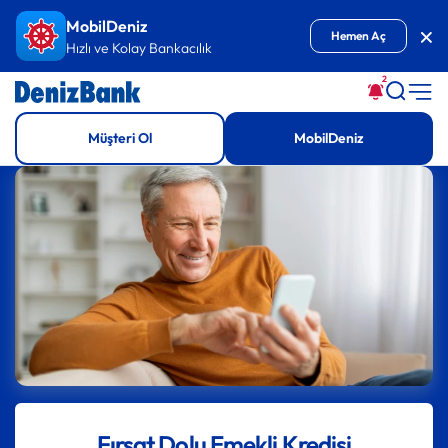
İçeriğe Git
MobilDeniz
Kap
Hemen Aç
Hızlı ve Kolay Bankacılık
2
Müşteri Ol
MobilDeniz
Fırsat Dolu Emekli Kredisi