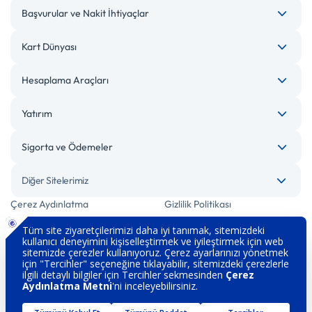
Başvurular ve Nakit İhtiyaçlar
Kart Dünyası
Hesaplama Araçları
Yatırım
Sigorta ve Ödemeler
Diğer Sitelerimiz
Çerez Aydınlatma
Gizlilik Politikası
Bilgi Toplumu Hizmetleri
Engelsiz Bankacılık
Kişisel Verilerin Korunması
Güvenlik
İletişim
Hakkımızda
Sözleşme ve Formlar