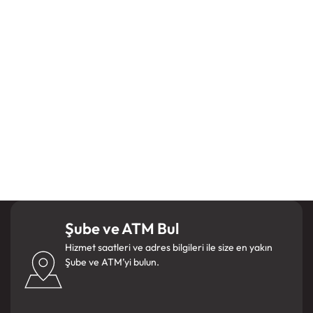
Molla Fenari Mah. Nuruosmaniye Caddesi
No:64 Fatih/İstanbul
0212 409 18 77
Şube ve ATM Bul
Hizmet saatleri ve adres bilgileri ile size en yakın
Şube ve ATM’yi bulun.