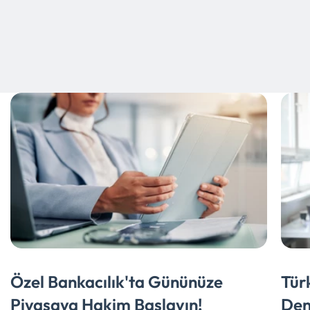
Özel Bankacılık'ta Gününüze
Tür
Piyasaya Hakim Başlayın!
Den