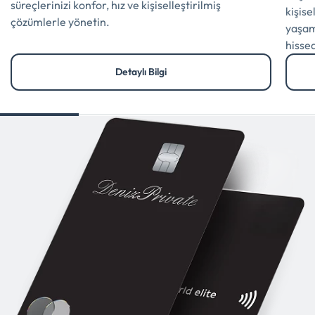
süreçlerinizi konfor, hız ve kişiselleştirilmiş
kişise
çözümlerle yönetin.
yaşam
hissed
Detaylı Bilgi