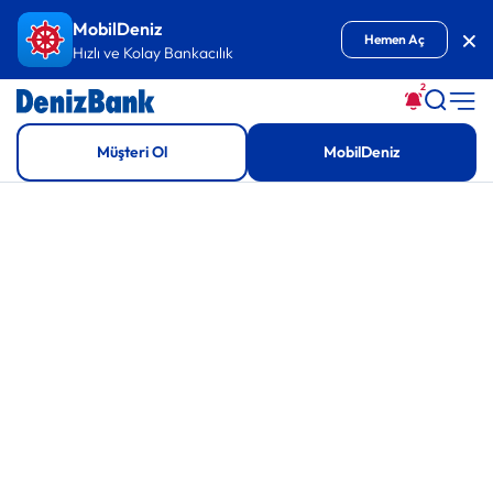
İçeriğe Git
MobilDeniz
Kap
Hemen Aç
Hızlı ve Kolay Bankacılık
2
Müşteri Ol
MobilDeniz