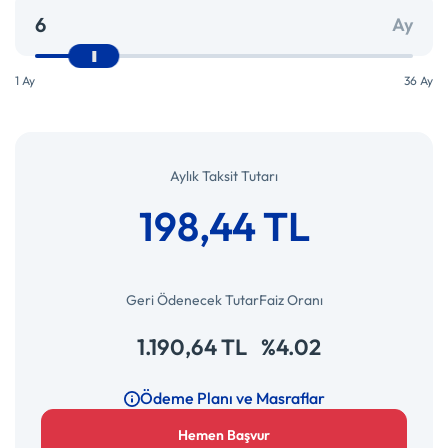
Ay
1 Ay
36 Ay
Aylık Taksit Tutarı
198,44 TL
Geri Ödenecek Tutar
Faiz Oranı
1.190,64 TL
%4.02
Ödeme Planı ve Masraflar
Hemen Başvur