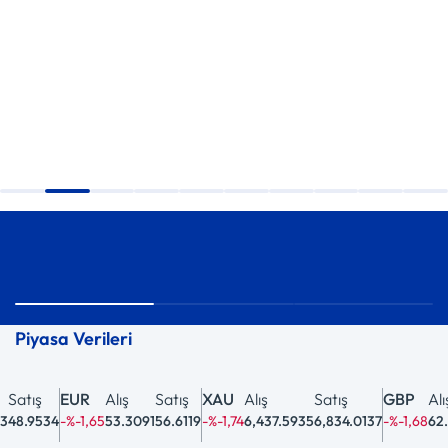
Piyasa Verileri
atış
EUR
Alış
Satış
XAU
Alış
Satış
GBP
Alış
8.9534
-%-1,65
53.3091
56.6119
-%-1,74
6,437.5935
6,834.0137
-%-1,68
62.2