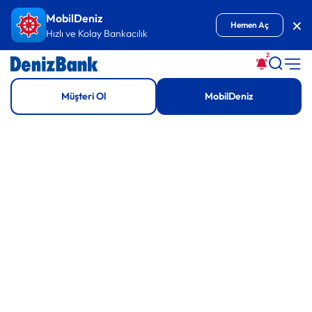
İçeriğe Git
MobilDeniz
Kap
Hemen Aç
Hızlı ve Kolay Bankacılık
2
Denizbank
Müşteri Ol
MobilDeniz