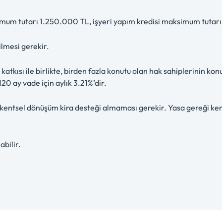
imum tutarı 1.250.000 TL, işyeri yapım kredisi maksimum tutar
ilmesi gerekir.
tkısı ile birlikte, birden fazla konutu olan hak sahiplerinin ko
120 ay vade için aylık 3.21%’dir.
kentsel dönüşüm kira desteği almaması gerekir. Yasa gereği ken
abilir.