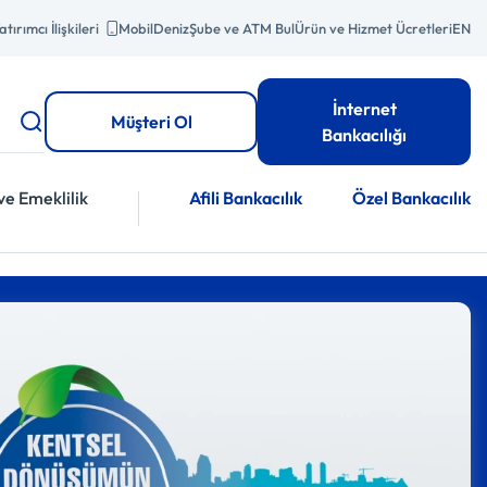
atırımcı İlişkileri
MobilDeniz
Şube ve ATM Bul
Ürün ve Hizmet Ücretleri
EN
İnternet
Müşteri Ol
Bankacılığı
ve Emeklilik
Afili Bankacılık
Özel Bankacılık