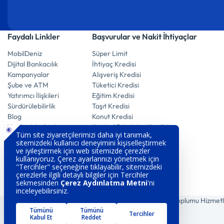
Faydalı Linkler
Başvurular ve Nakit İhtiyaçlar
MobilDeniz
Süper Limit
Dijital Bankacılık
İhtiyaç Kredisi
Kampanyalar
Alışveriş Kredisi
Şube ve ATM
Tüketici Kredisi
Yatırımcı İlişkileri
Eğitim Kredisi
Sürdürülebilirlik
Taşıt Kredisi
Blog
Konut Kredisi
Yardım Merkezi
Kentsel Dönüşüm Kredisi
Emekli Promosyon
Kaptan Hesap
E-Mevduat Hesap
Vadeli Döviz Hesabı
Vadeli Altın Hesabı
Vadeli Mevduat Hesabı
Tasarruf Ettiren Hesap
Çerez Aydınlatma
Gizlilik Politikası
Bilgi Toplumu Hizmetl