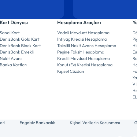
Kart Dünyası
Hesaplama Araçları
Y
Sanal Kart
Vadeli Mevduat Hesaplama
Dö
DenizBank Gold Kart
İhtiyaç Kredisi Hesaplama
Pi
DenizBank Black Kart
Taksitli Nakit Avans Hesaplama
Hi
DenizBank Emekli
Peşine Taksit Hesaplama
E
Nakit Avans
Kredili Mevduat Hesaplama
R
Banka Kartları
Konut (Ev) Kredisi Hesaplama
Ha
Kişisel Cüzdan
F
Ya
V
Ha
E
eri
Engelsiz Bankacılık
Kişisel Verilerin Korunması
G