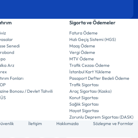
atırım
Sigorta ve Ödemeler
viz
Fatura Ödeme
yasalar
Hızlı Geçiş Sistemi (HGS)
sse Senedi
Maaş Ödeme
urobond
Vergi Ödeme
epo
MTV Ödeme
lka Arz
Trafik Cezası Ödeme
orex
İstanbul Kart Yükleme
tırım Fonları
Pasaport Defter Bedeli Ödeme
İOP
Trafik Sigortası
zine Bonosu / Devlet Tahvili
Araç Sigortası (Kasko)
LÜS
Konut Sigortası
Sağlık Sigortası
Hayat Sigortası
Zorunlu Deprem Sigortası (DASK)
üvenlik
İletişim
Hakkımızda
Sözleşme ve Formlar