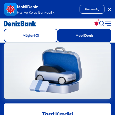
İçeriğe Git
MobilDeniz
Kap
Hemen Aç
Hızlı ve Kolay Bankacılık
2
Müşteri Ol
MobilDeniz
Taşıt Kredisi