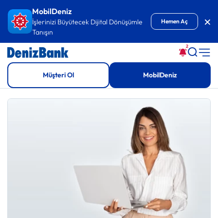
İçeriğe Git
MobilDeniz
Kap
İşlerinizi Büyütecek Dijital Dönüşümle
Hemen Aç
Tanışın
2
Müşteri Ol
MobilDeniz