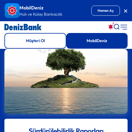
İçeriğe Git
MobilDeniz
Kap
Hemen Aç
Hızlı ve Kolay Bankacılık
2
Müşteri Ol
MobilDeniz
Sürdürülebilirlik Raporları