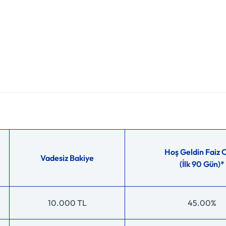
Hoş Geldin Faiz 
Vadesiz Bakiye
(İlk 90 Gün)*
10.000 TL
45.00%