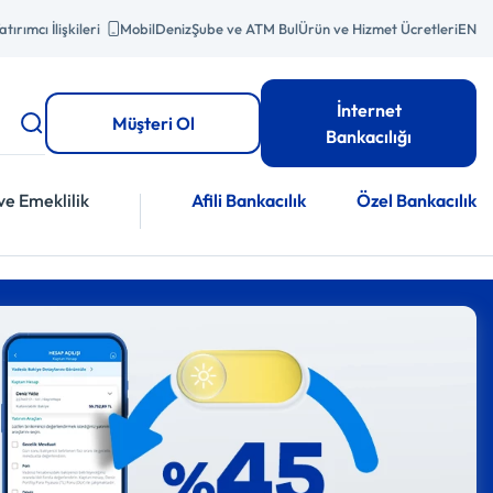
atırımcı İlişkileri
MobilDeniz
Şube ve ATM Bul
Ürün ve Hizmet Ücretleri
EN
İnternet
Müşteri Ol
Bankacılığı
ve Emeklilik
Afili Bankacılık
Özel Bankacılık