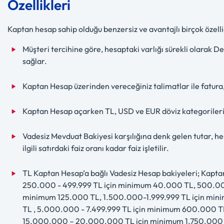
Özellikleri
Kaptan hesap sahip olduğu benzersiz ve avantajlı birçok özell
Müşteri tercihine göre, hesaptaki varlığı sürekli olarak 
sağlar.
Kaptan Hesap üzerinden vereceğiniz talimatlar ile fatura, 
Kaptan Hesap açarken TL, USD ve EUR döviz kategorile
Vadesiz Mevduat Bakiyesi karşılığına denk gelen tutar, he
ilgili satırdaki faiz oranı kadar faiz işletilir.
TL Kaptan Hesap’a bağlı Vadesiz Hesap bakiyeleri; Kapt
250.000 - 499.999 TL için minimum 40.000 TL, 500.000
minimum 125.000 TL, 1.500.000-1.999.999 TL için min
TL , 5.000.000 - 7.499.999 TL için minimum 600.000 T
15.000.000 – 20.000.000 TL için minimum 1.750.000 T