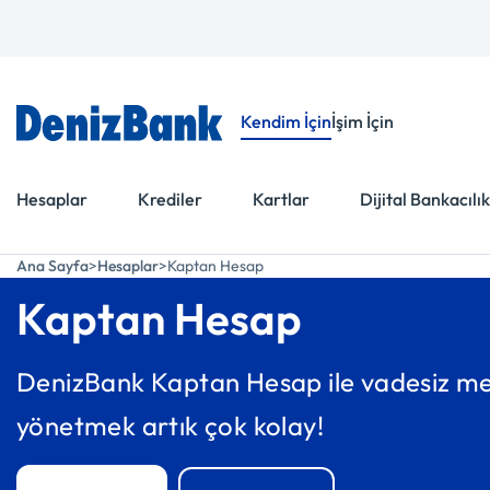
Menüye Git
İçeriğe Git
Kendim İçin
İşim İçin
Hesaplar
Krediler
Kartlar
Dijital Bankacılık
Ana Sayfa
Hesaplar
Kaptan Hesap
Kaptan Hesap
DenizBank Kaptan Hesap ile vadesiz me
yönetmek artık çok kolay!