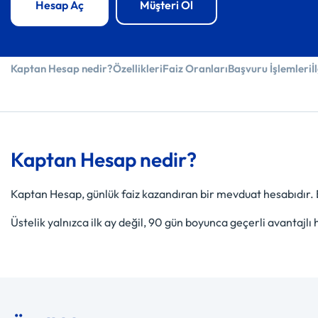
Müşteri Ol
Hesap Aç
Kaptan Hesap nedir?
Özellikleri
Faiz Oranları
Başvuru İşlemleri
İ
Kaptan Hesap nedir?
Kaptan Hesap, günlük faiz kazandıran bir mevduat hesabıdır. B
Üstelik yalnızca ilk ay değil, 90 gün boyunca geçerli avantajlı 