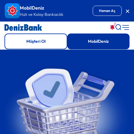
MobilDeniz
Kap
Hemen Aç
Hızlı ve Kolay Bankacılık
2
Müşteri Ol
MobilDeniz