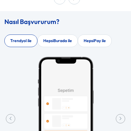
Nasıl Başvururum?
Trendyol ile
HepsiBurada ile
HepsiPay ile