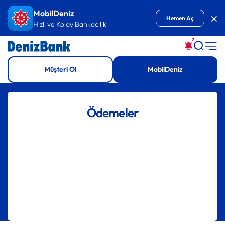
İçeriğe Git
MobilDeniz
Kap
Hemen Aç
Hızlı ve Kolay Bankacılık
2
Müşteri Ol
MobilDeniz
Ödemeler