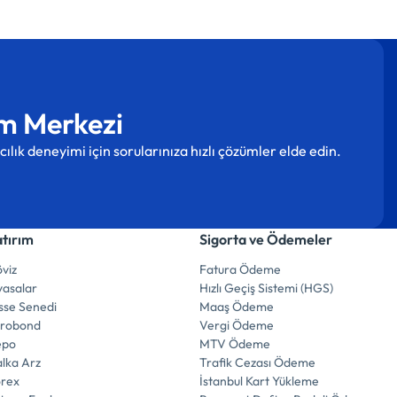
m Merkezi
cılık deneyimi için sorularınıza hızlı çözümler elde edin.
atırım
Sigorta ve Ödemeler
viz
Fatura Ödeme
yasalar
Hızlı Geçiş Sistemi (HGS)
sse Senedi
Maaş Ödeme
urobond
Vergi Ödeme
epo
MTV Ödeme
lka Arz
Trafik Cezası Ödeme
orex
İstanbul Kart Yükleme