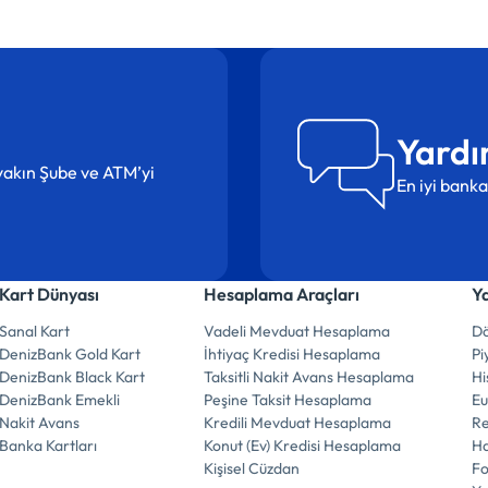
Yardı
n yakın Şube ve ATM’yi
En iyi banka
Kart Dünyası
Hesaplama Araçları
Y
Sanal Kart
Vadeli Mevduat Hesaplama
Dö
DenizBank Gold Kart
İhtiyaç Kredisi Hesaplama
Pi
DenizBank Black Kart
Taksitli Nakit Avans Hesaplama
Hi
DenizBank Emekli
Peşine Taksit Hesaplama
E
Nakit Avans
Kredili Mevduat Hesaplama
R
Banka Kartları
Konut (Ev) Kredisi Hesaplama
Ha
Kişisel Cüzdan
F