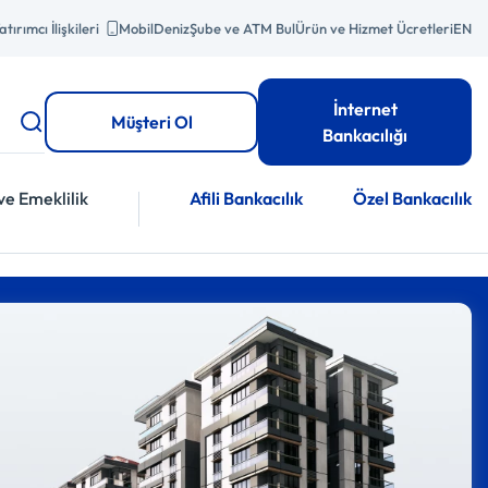
atırımcı İlişkileri
MobilDeniz
Şube ve ATM Bul
Ürün ve Hizmet Ücretleri
EN
İnternet
Müşteri Ol
Bankacılığı
ve Emeklilik
Afili Bankacılık
Özel Bankacılık