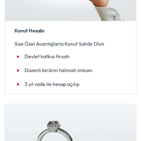
Konut Hesabı
Size Özel Avantajlarla Konut Sahibi Olun
Devlet katkısı fırsatı
Düzenli birikim talimatı imkanı
3 yıl vade ile hesap açılışı