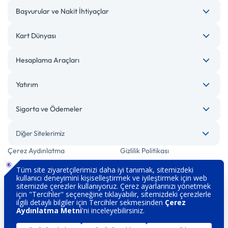
Başvurular ve Nakit İhtiyaçlar
Kart Dünyası
Hesaplama Araçları
Yatırım
Sigorta ve Ödemeler
Diğer Sitelerimiz
Çerez Aydınlatma
Gizlilik Politikası
Bilgi Toplumu Hizmetleri
Engelsiz Bankacılık
Kişisel Verilerin Korunması
Güvenlik
İletişim
Hakkımızda
Sözleşme ve Formlar