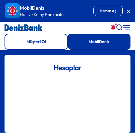
İçeriğe Git
MobilDeniz
Kap
Hemen Aç
Hızlı ve Kolay Bankacılık
2
Müşteri Ol
MobilDeniz
Hesaplar