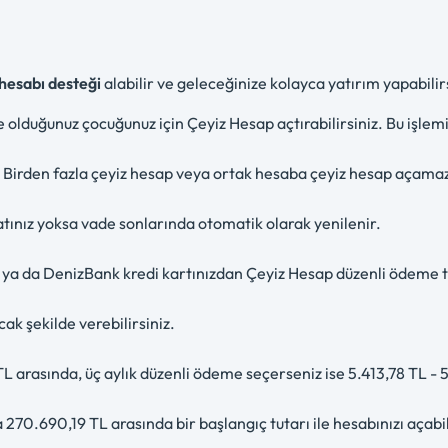
 hesabı desteği
alabilir ve geleceğinize kolayca yatırım yapabilirs
nde olduğunuz çocuğunuz için Çeyiz Hesap açtırabilirsiniz. Bu işle
iz. Birden fazla çeyiz hesap veya ortak hesaba çeyiz hesap açamaz
imatınız yoksa vade sonlarında otomatik olarak yenilenir.
a da DenizBank kredi kartınızdan Çeyiz Hesap düzenli ödeme tal
cak şekilde verebilirsiniz.
L arasında, üç aylık düzenli ödeme seçerseniz ise 5.413,78 TL - 
 270.690,19 TL arasında bir başlangıç tutarı ile hesabınızı açabil