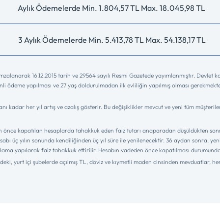
Aylık Ödemelerde Min. 1.804,57 TL Max. 18.045,98 TL
3 Aylık Ödemelerde Min. 5.413,78 TL Max. 54.138,17 TL
mzalanarak 16.12.2015 tarih ve 29564 sayılı Resmi Gazetede yayımlanmıştır. Devlet katk
li ödeme yapılması ve 27 yaş doldurulmadan ilk evliliğin yapılmış olması gerekmektedir
adar her yıl artış ve azalış gösterir. Bu değişiklikler mevcut ve yeni tüm müşteriler 
ydan önce kapatılan hesaplarda tahakkuk eden faiz tutarı anaparadan düşüldükten sonr
sabı üç yılın sonunda kendiliğinden üç yıl süre ile yenilenecektir. 36 aydan sonra, 
hesaplama yapılarak faiz tahakkuk ettirilir. Hesabın vadeden önce kapatılması durumund
cindeki, yurt içi şubelerde açılmış TL, döviz ve kıymetli maden cinsinden mevduatlar, 