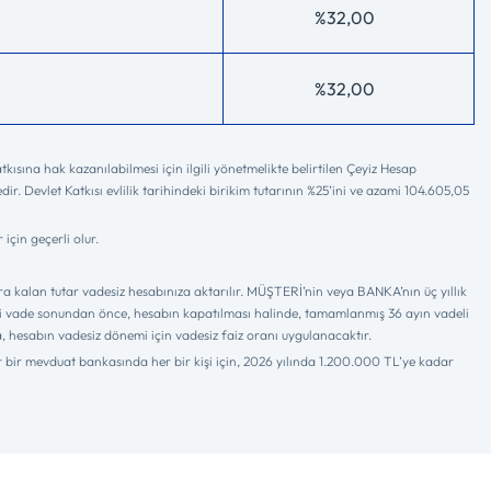
%32,00
%32,00
ısına hak kazanılabilmesi için ilgili yönetmelikte belirtilen Çeyiz Hesap
. Devlet Katkısı evlilik tarihindeki birikim tutarının %25’ini ve azami 104.605,05
için geçerli olur.
a kalan tutar vadesiz hesabınıza aktarılır. MÜŞTERİ’nin veya BANKA’nın üç yıllık
yeni vade sonundan önce, hesabın kapatılması halinde, tamamlanmış 36 ayın vadeli
a, hesabın vadesiz dönemi için vadesiz faiz oranı uygulanacaktır.
her bir mevduat bankasında her bir kişi için, 2026 yılında 1.200.000 TL’ye kadar