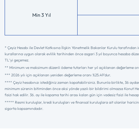
Min 3 Yıl
* Çeyiz Hesabı ile Devlet Katkısına İlişkin Yönetmelik Bakanlar Kurulu tarafından i
kurallarına uygun olarak evlilik tarihinden önce asgari 3 yıl boyunca hesaba düzen
TL‘yi geçemez.
** Minimum ve maksimum düzenli ödeme tutarları her yıl açıklanan değerleme oranı k
*** 2026 yılı için açıklanan yeniden değerleme oranı %25.49’dur.
**** Çeyiz hesabınızı istediğiniz zaman kapatabilirsiniz. Bununla birlikte, 36 a
minimum sürenin bitiminden önce aksi yönde yazılı bir bildirimi olmazsa Konut He
faizi hak edilir. 36. ay ile kapama tarihi arası kalan gün için vadesiz faizi ile 
***** Resmi kuruluşlar, kredi kuruluşları ve finansal kuruluşlara ait olanlar hari
sigorta kapsamındadır.