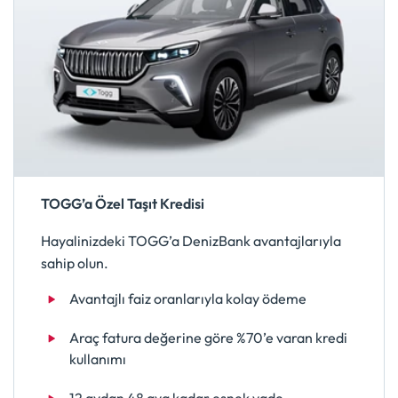
TOGG’a Özel Taşıt Kredisi
Hayalinizdeki TOGG’a DenizBank avantajlarıyla
sahip olun.
Avantajlı faiz oranlarıyla kolay ödeme
Araç fatura değerine göre %70’e varan kredi
kullanımı
12 aydan 48 aya kadar esnek vade