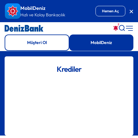
İçeriğe Git
MobilDeniz
Kap
Hemen Aç
Hızlı ve Kolay Bankacılık
2
Müşteri Ol
MobilDeniz
Krediler