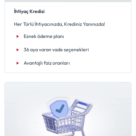
İhtiyaç Kredisi
Her Türlü İhtiyacınızda, Krediniz Yanınızda!
Esnek ödeme planı
36 aya varan vade seçenekleri
Avantajlı faiz oranları