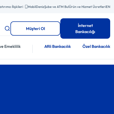
atırımcı İlişkileri
MobilDeniz
Şube ve ATM Bul
Ürün ve Hizmet Ücretleri
EN
İnternet
Müşteri Ol
Bankacılığı
ve Emeklilik
Afili Bankacılık
Özel Bankacılık