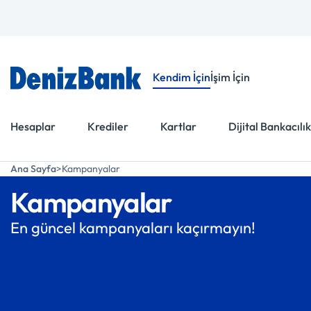
Menüye Git
İçeriğe Git
Kendim İçin
İşim İçin
Hesaplar
Krediler
Kartlar
Dijital Bankacılık
Ana Sayfa
Kampanyalar
Kampanyalar
En güncel kampanyaları kaçırmayın!