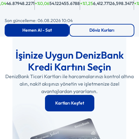
4
46.879
48.2271
+%0,06
54.1224
55.6788
+%1,25
6,412.7712
6,598.3477
+%0,
Son güncelleme: 06.08.2026 10:04
Hemen Al - Sat
Döviz Kurları
İşinize Uygun DenizBank
Kredi Kartını Seçin
DenizBank Ticari Kartları ile harcamalarınızı kontrol altına
alın, nakit akışınızı yönetin ve işletmenize özel
avantajlardan yararlanın.
Kartları Keşfet