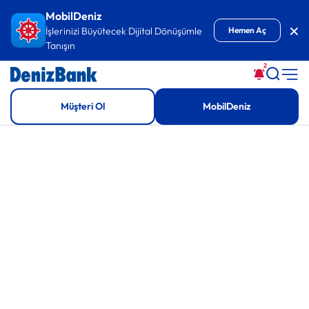
İçeriğe Git
MobilDeniz
Kap
İşlerinizi Büyütecek Dijital Dönüşümle
Hemen Aç
Tanışın
2
Müşteri Ol
MobilDeniz
DenizBank İşim İçin