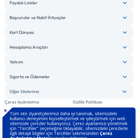
Faydalı Linkler
Başvurular ve Nakit İhtiyaçlar
Kart Dünyası
Hesaplama Araçları
Yatırım
Sigorta ve Ödemeler
Diğer Sitelerimiz
Çerez Aydınlatma
Gizlilik Politikası
Bilgi Toplumu Hizmetleri
Engelsiz Bankacılık
Kişisel Verilerin Korunması
Güvenlik
İletişim
Hakkımızda