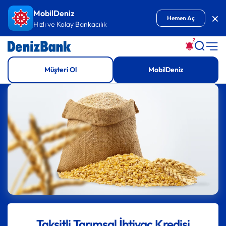
İçeriğe Git
MobilDeniz
Kap
Hemen Aç
Hızlı ve Kolay Bankacılık
2
Müşteri Ol
MobilDeniz
Taksitli Tarımsal İhtiyaç Kredisi