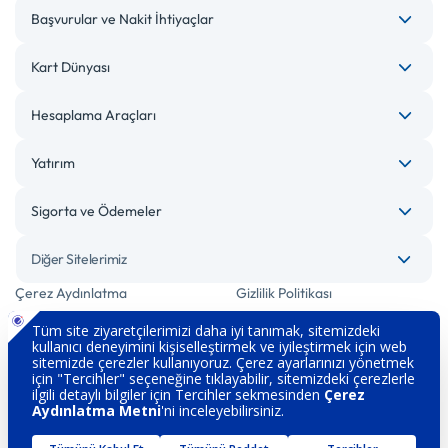
Başvurular ve Nakit İhtiyaçlar
Kart Dünyası
Hesaplama Araçları
Yatırım
Sigorta ve Ödemeler
Diğer Sitelerimiz
Çerez Aydınlatma
Gizlilik Politikası
Bilgi Toplumu Hizmetleri
Engelsiz Bankacılık
Kişisel Verilerin Korunması
Güvenlik
İletişim
Hakkımızda
Sözleşme ve Formlar