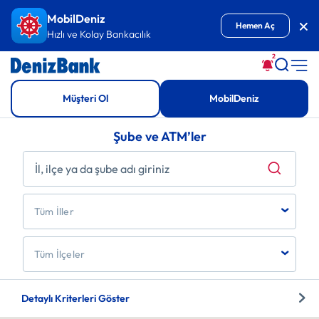
İçeriğe Git
MobilDeniz
Kap
Hemen Aç
Hızlı ve Kolay Bankacılık
2
Müşteri Ol
MobilDeniz
Şube ve ATM’ler
Tüm İller
Tüm İlçeler
Detaylı Kriterleri Göster