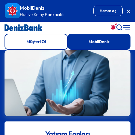
İçeriğe Git
MobilDeniz
Kap
Hemen Aç
Hızlı ve Kolay Bankacılık
2
Müşteri Ol
MobilDeniz
Yatırım Fonları