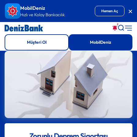
İçeriğe Git
MobilDeniz
Kap
Hemen Aç
Hızlı ve Kolay Bankacılık
2
Müşteri Ol
MobilDeniz
Zorunlu Deprem Sigortası