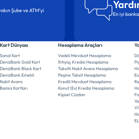
Yardı
n yakın Şube ve ATM’yi
En iyi banka
Kart Dünyası
Hesaplama Araçları
Y
Sanal Kart
Vadeli Mevduat Hesaplama
Dö
DenizBank Gold Kart
İhtiyaç Kredisi Hesaplama
Pi
DenizBank Black Kart
Taksitli Nakit Avans Hesaplama
Hi
DenizBank Emekli
Peşine Taksit Hesaplama
E
Nakit Avans
Kredili Mevduat Hesaplama
R
Banka Kartları
Konut (Ev) Kredisi Hesaplama
Ha
Kişisel Cüzdan
F
Ya
V
Ha
E