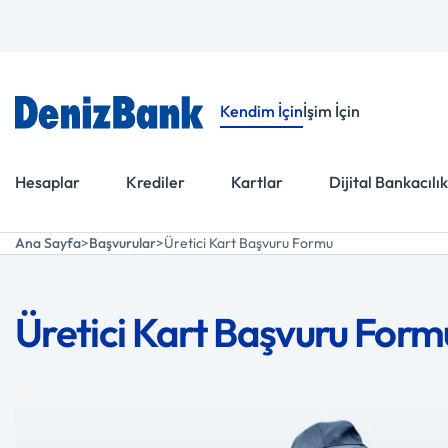
Menüye Git
İçeriğe Git
Kendim İçin
İşim İçin
Hesaplar
Krediler
Kartlar
Dijital Bankacılık
Ana Sayfa
Başvurular
Üretici Kart Başvuru Formu
Üretici Kart Başvuru Form