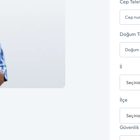
Cep Tele
Doğum Ta
İl
Seçini
İlçe
Seçini
Güvenlik