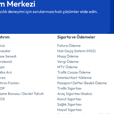
m Merkezi
cılık deneyimi için sorularınıza hızlı çözümler elde edin.
atırım
Sigorta ve Ödemeler
viz
Fatura Ödeme
yasalar
Hızlı Geçiş Sistemi (HGS)
sse Senedi
Maaş Ödeme
urobond
Vergi Ödeme
epo
MTV Ödeme
lka Arz
Trafik Cezası Ödeme
orex
İstanbul Kart Yükleme
tırım Fonları
Pasaport Defter Bedeli Ödeme
İOP
Trafik Sigortası
zine Bonosu / Devlet Tahvili
Araç Sigortası (Kasko)
LÜS
Konut Sigortası
Sağlık Sigortası
Hayat Sigortası