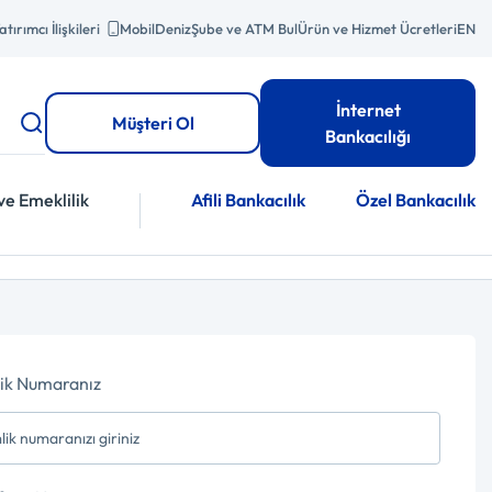
atırımcı İlişkileri
MobilDeniz
Şube ve ATM Bul
Ürün ve Hizmet Ücretleri
EN
İnternet
Müşteri Ol
Bankacılığı
ve Emeklilik
Afili Bankacılık
Özel Bankacılık
lik Numaranız