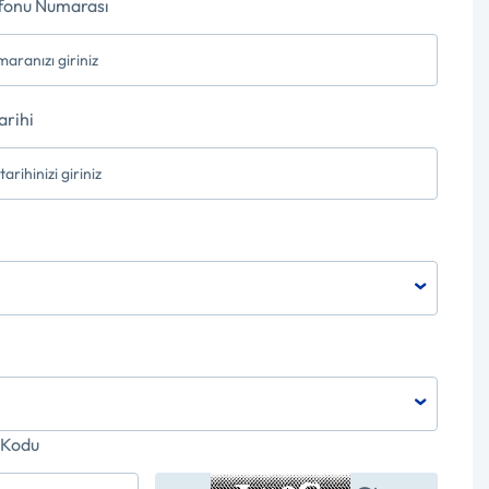
fonu Numarası
rihi
z
z
 Kodu