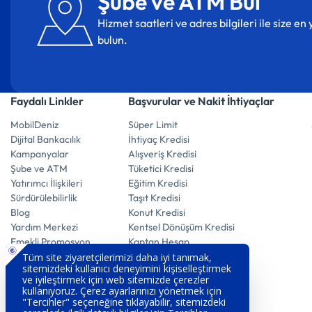
Şube ve ATM Bul
Hizmet saatleri ve adres bilgileri ile size e
bulun.
Faydalı Linkler
Başvurular ve Nakit İhtiyaçlar
MobilDeniz
Süper Limit
Dijital Bankacılık
İhtiyaç Kredisi
Kampanyalar
Alışveriş Kredisi
Şube ve ATM
Tüketici Kredisi
Yatırımcı İlişkileri
Eğitim Kredisi
Sürdürülebilirlik
Taşıt Kredisi
Blog
Konut Kredisi
Yardım Merkezi
Kentsel Dönüşüm Kredisi
Emekli Promosyon
Kaptan Hesap
E-Mevduat Hesap
Vadeli Döviz Hesabı
Vadeli Altın Hesabı
Vadeli Mevduat Hesabı