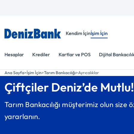
Menüye Git
İçeriğe Git
Kendim İçin
İşim İçin
Hesaplar
Krediler
Kartlar ve POS
Dijital Bankacılı
Ana Sayfa
İşim İçin
Tarım Bankacılığı
Ayrıcalıklar
Çiftçiler Deniz’de Mutlu!
Tarım Bankacılığı müşterimiz olun size ö
yararlanın.