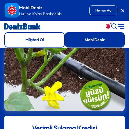
İçeriğe Git
MobilDeniz
Kap
Hemen Aç
Hızlı ve Kolay Bankacılık
2
Müşteri Ol
MobilDeniz
Verimli Sulama Kredisi