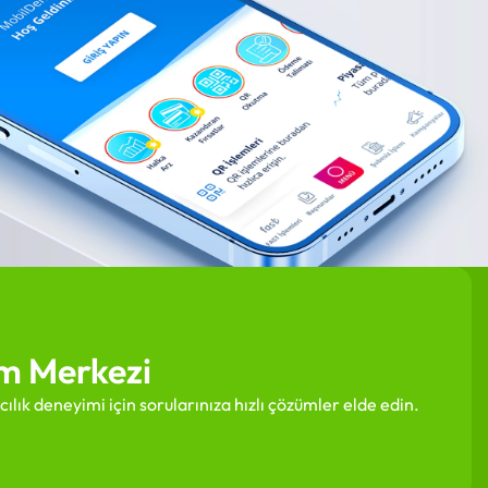
m Merkezi
cılık deneyimi için sorularınıza hızlı çözümler elde edin.