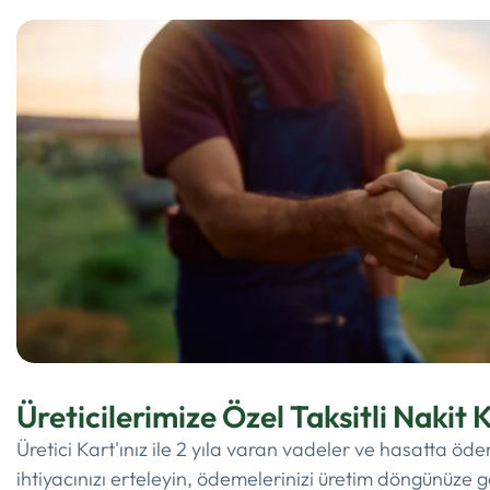
Üreticilerimize Özel Taksitli Nakit K
Üretici Kart'ınız ile 2 yıla varan vadeler ve hasatta öd
ihtiyacınızı erteleyin, ödemelerinizi üretim döngünüze g