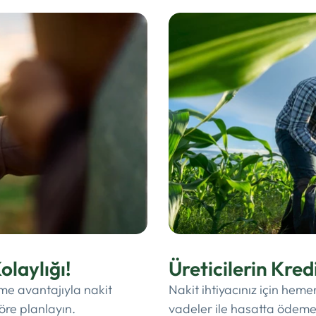
olaylığı!
Üreticilerin Kred
eme avantajıyla nakit
Nakit ihtiyacınız için heme
öre planlayın.
vadeler ile hasatta ödeme