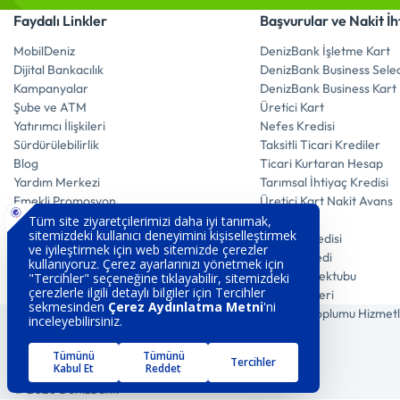
Faydalı Linkler
Başvurular ve Nakit İh
MobilDeniz
DenizBank İşletme Kart
Dijital Bankacılık
DenizBank Business Selec
Kampanyalar
DenizBank Business Kart
Şube ve ATM
Üretici Kart
Yatırımcı İlişkileri
Nefes Kredisi
Sürdürülebilirlik
Taksitli Ticari Krediler
Blog
Ticari Kurtaran Hesap
Yardım Merkezi
Tarımsal İhtiyaç Kredisi
Emekli Promosyon
Üretici Kart Nakit Avans
Zaman Aşımı
Spot Kredi
Sürdürülebilirlik Raporları
İskonto Kredisi
Satılık Araçlar ve Gayrimenkuller
Rotatif Kredi
Teminat Mektubu
POS İşlemleri
Çerez Aydınlatma
Gizlilik Politikası
Bilgi Toplumu Hizmetl
© 2026 DenizBank