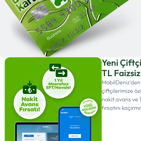
Yeni Çiftç
TL Faizsiz
MobilDeniz'den
çiftçilerimize ö
nakit avans ve 1
fırsatını kaçırm