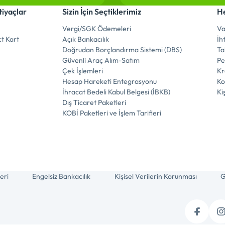
tiyaçlar
Sizin İçin Seçtiklerimiz
He
Vergi/SGK Ödemeleri
Va
t Kart
Açık Bankacılık
İh
Doğrudan Borçlandırma Sistemi (DBS)
Ta
Güvenli Araç Alım-Satım
Pe
Çek İşlemleri
Kr
Hesap Hareketi Entegrasyonu
Ko
İhracat Bedeli Kabul Belgesi (İBKB)
Ki
Dış Ticaret Paketleri
KOBİ Paketleri ve İşlem Tarifleri
eri
Engelsiz Bankacılık
Kişisel Verilerin Korunması
G