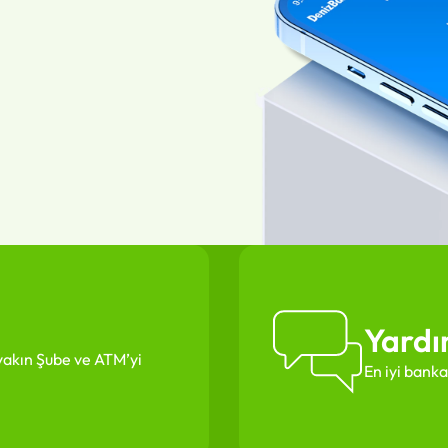
Yardı
n yakın Şube ve ATM’yi
En iyi banka