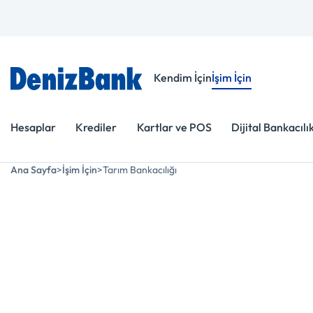
Menüye Git
İçeriğe Git
Kendim İçin
İşim İçin
Hesaplar
Krediler
Kartlar ve POS
Dijital Bankacılı
Ana Sayfa
İşim İçin
Tarım Bankacılığı