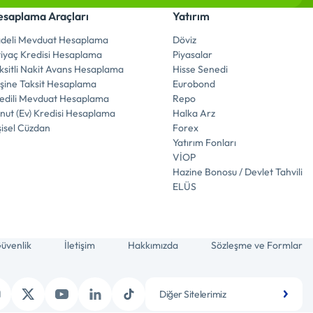
saplama Araçları
Yatırım
deli Mevduat Hesaplama
Döviz
tiyaç Kredisi Hesaplama
Piyasalar
ksitli Nakit Avans Hesaplama
Hisse Senedi
şine Taksit Hesaplama
Eurobond
edili Mevduat Hesaplama
Repo
nut (Ev) Kredisi Hesaplama
Halka Arz
şisel Cüzdan
Forex
Yatırım Fonları
VİOP
Hazine Bonosu / Devlet Tahvili
ELÜS
üvenlik
İletişim
Hakkımızda
Sözleşme ve Formlar
Diğer Sitelerimiz