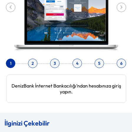
1
2
3
4
5
6
DenizBank İnternet Bankacılığı’ndan hesabınıza giriş
yapın.
‹
›
İlginizi Çekebilir