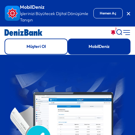
MobilDeniz
Kap
İşlerinizi Büyütecek Dijital Dönüşümle
Hemen Aç
Tanışın
2
Müşteri Ol
MobilDeniz