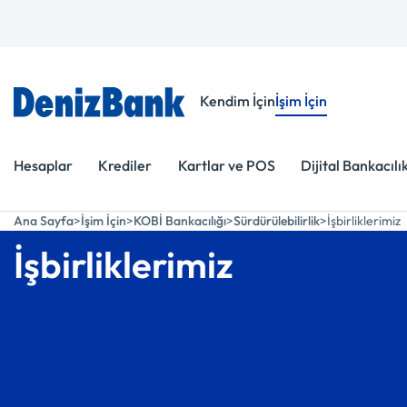
Menüye Git
İçeriğe Git
Kendim İçin
İşim İçin
Hesaplar
Krediler
Kartlar ve POS
Dijital Bankacılı
Ana Sayfa
İşim İçin
KOBİ Bankacılığı
Sürdürülebilirlik
İşbirliklerimiz
İşbirliklerimiz