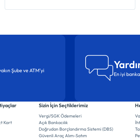
Yardı
n yakın Şube ve ATM’yi
En iyi banka
tiyaçlar
Sizin İçin Seçtiklerimiz
He
Vergi/SGK Ödemeleri
Va
t Kart
Açık Bankacılık
İh
Doğrudan Borçlandırma Sistemi (DBS)
Ta
Güvenli Araç Alım-Satım
Pe