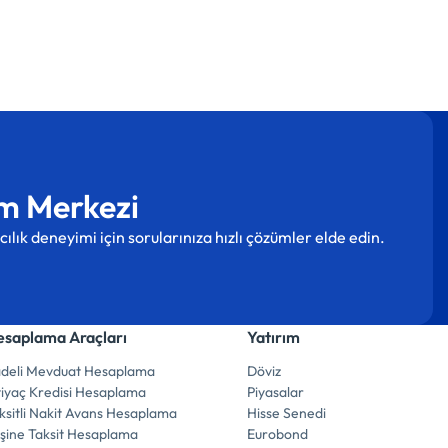
m Merkezi
cılık deneyimi için sorularınıza hızlı çözümler elde edin.
saplama Araçları
Yatırım
deli Mevduat Hesaplama
Döviz
tiyaç Kredisi Hesaplama
Piyasalar
ksitli Nakit Avans Hesaplama
Hisse Senedi
şine Taksit Hesaplama
Eurobond