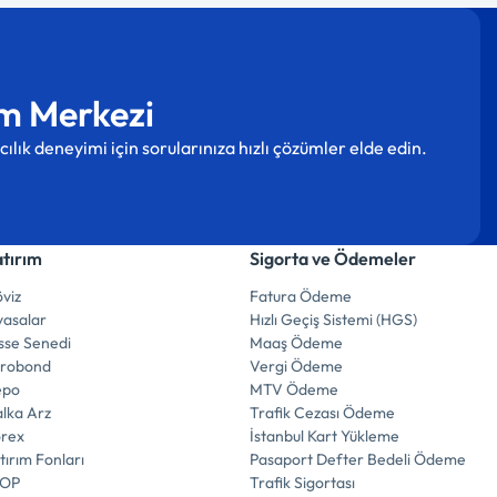
m Merkezi
cılık deneyimi için sorularınıza hızlı çözümler elde edin.
atırım
Sigorta ve Ödemeler
viz
Fatura Ödeme
yasalar
Hızlı Geçiş Sistemi (HGS)
sse Senedi
Maaş Ödeme
urobond
Vergi Ödeme
epo
MTV Ödeme
lka Arz
Trafik Cezası Ödeme
orex
İstanbul Kart Yükleme
tırım Fonları
Pasaport Defter Bedeli Ödeme
İOP
Trafik Sigortası