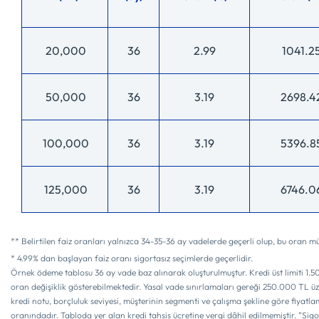
20,000
36
2.99
1041.2
50,000
36
3.19
2698.4
100,000
36
3.19
5396.8
125,000
36
3.19
6746.0
** Belirtilen faiz oranları yalnızca 34-35-36 ay vadelerde geçerli olup, bu oran müş
* 4.99% dan başlayan faiz oranı sigortasız seçimlerde geçerlidir.
Örnek ödeme tablosu 36 ay vade baz alınarak oluşturulmuştur. Kredi üst limiti 1.
oran değişiklik gösterebilmektedir. Yasal vade sınırlamaları gereği 250.000 TL üz
kredi notu, borçluluk seviyesi, müşterinin segmenti ve çalışma şekline göre fiyatlam
oranındadır. Tabloda yer alan kredi tahsis ücretine vergi dâhil edilmemiştir. ”Sigo