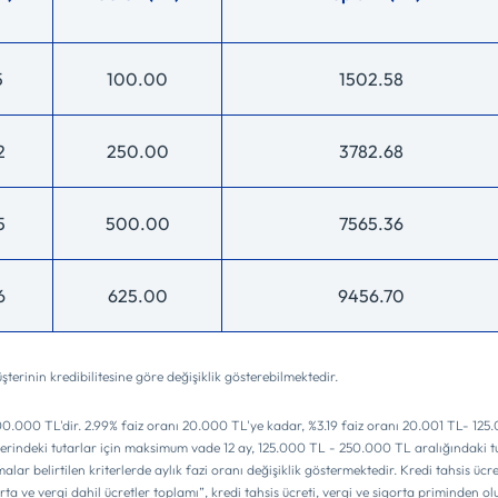
5
100.00
1502.58
2
250.00
3782.68
5
500.00
7565.36
6
625.00
9456.70
terinin kredibilitesine göre değişiklik gösterebilmektedir.
500.000 TL'dir. 2.99% faiz oranı 20.000 TL'ye kadar, %3.19 faiz oranı 20.001 TL- 125
erindeki tutarlar için maksimum vade 12 ay, 125.000 TL - 250.000 TL aralığındaki tut
alar belirtilen kriterlerde aylık fazi oranı değişiklik göstermektedir. Kredi tahsis üc
rta ve vergi dahil ücretler toplamı”, kredi tahsis ücreti, vergi ve sigorta priminden 