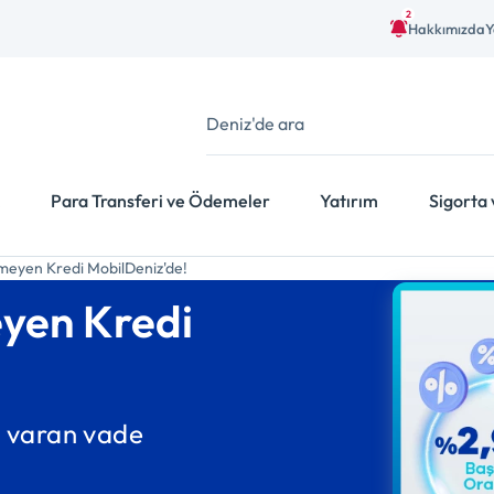
2
Hakkımızda
Y
Para Transferi ve Ödemeler
Yatırım
Sigorta 
etmeyen Kredi MobilDeniz'de!
eyen Kredi
a varan vade