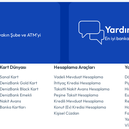
Yardı
n yakın Şube ve ATM’yi
En iyi banka
Kart Dünyası
Hesaplama Araçları
Y
Sanal Kart
Vadeli Mevduat Hesaplama
Dö
DenizBank Gold Kart
İhtiyaç Kredisi Hesaplama
Pi
DenizBank Black Kart
Taksitli Nakit Avans Hesaplama
Hi
DenizBank Emekli
Peşine Taksit Hesaplama
E
Nakit Avans
Kredili Mevduat Hesaplama
R
Banka Kartları
Konut (Ev) Kredisi Hesaplama
Ha
Kişisel Cüzdan
F
Ya
V