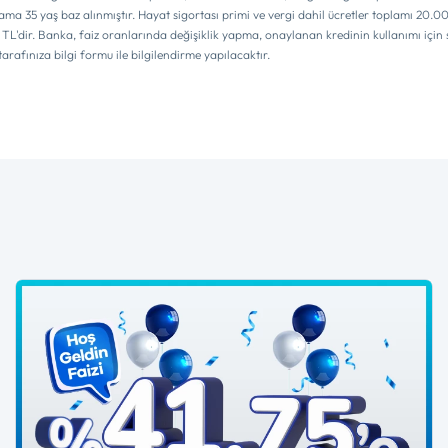
alama 35 yaş baz alınmıştır. Hayat sigortası primi ve vergi dahil ücretler toplamı 2
ir. Banka, faiz oranlarında değişiklik yapma, onaylanan kredinin kullanımı için son k
afınıza bilgi formu ile bilgilendirme yapılacaktır.