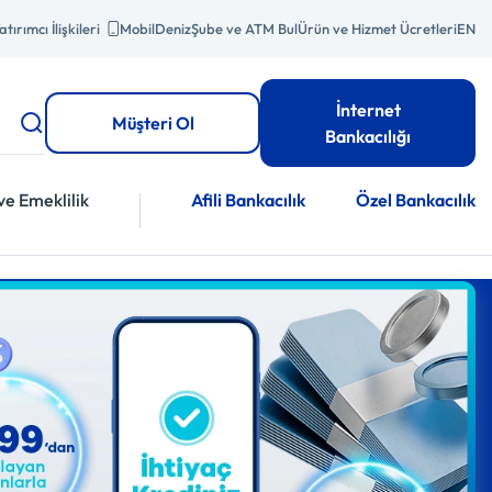
atırımcı İlişkileri
MobilDeniz
Şube ve ATM Bul
Ürün ve Hizmet Ücretleri
EN
İnternet
Müşteri Ol
Bankacılığı
ve Emeklilik
Afili Bankacılık
Özel Bankacılık