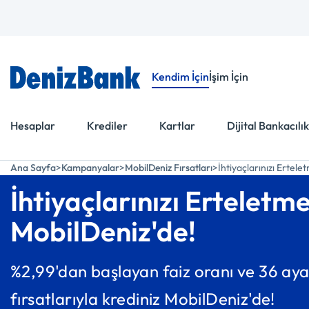
Menüye Git
İçeriğe Git
Kendim İçin
İşim İçin
Hesaplar
Krediler
Kartlar
Dijital Bankacılık
Ana Sayfa
Kampanyalar
MobilDeniz Fırsatları
İhtiyaçlarınızı Ertel
İhtiyaçlarınızı Erteletm
MobilDeniz'de!
%2,99'dan başlayan faiz oranı ve 36 ay
fırsatlarıyla krediniz MobilDeniz'de!