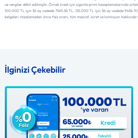
ve vergiler dâhil edilmiştir. Örnek kredi için sigorta primi hesaplamalarında ort
100.000 TL için 36 ay vadede 7565.36 TL, 125.000 TL için 36 ay vadede 9456.70 TL'd
belgeleri imzalamadan önce faiz oranı, tüm masraf, ücret ve komisyon hakkında tar
İlginizi Çekebilir