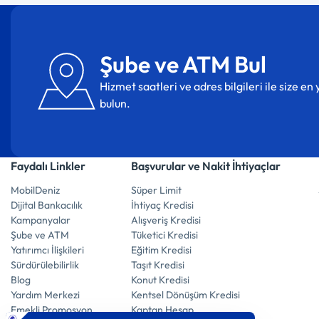
Şube ve ATM Bul
Hizmet saatleri ve adres bilgileri ile size e
bulun.
Faydalı Linkler
Başvurular ve Nakit İhtiyaçlar
MobilDeniz
Süper Limit
Dijital Bankacılık
İhtiyaç Kredisi
Kampanyalar
Alışveriş Kredisi
Şube ve ATM
Tüketici Kredisi
Yatırımcı İlişkileri
Eğitim Kredisi
Sürdürülebilirlik
Taşıt Kredisi
Blog
Konut Kredisi
Yardım Merkezi
Kentsel Dönüşüm Kredisi
Emekli Promosyon
Kaptan Hesap