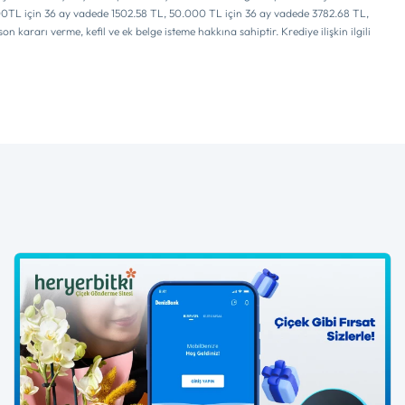
0.000TL için 36 ay vadede 1502.58 TL, 50.000 TL için 36 ay vadede 3782.68 TL,
ararı verme, kefil ve ek belge isteme hakkına sahiptir. Krediye ilişkin ilgili