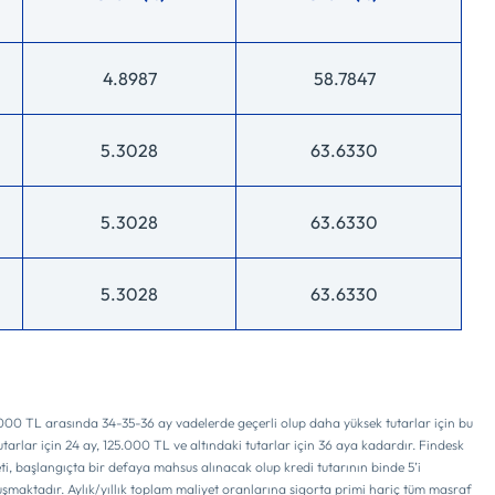
4.8987
58.7847
5.3028
63.6330
5.3028
63.6330
5.3028
63.6330
.000 TL arasında 34-35-36 ay vadelerde geçerli olup daha yüksek tutarlar için bu
arlar için 24 ay, 125.000 TL ve altındaki tutarlar için 36 aya kadardır. Findesk
reti, başlangıçta bir defaya mahsus alınacak olup kredi tutarının binde 5’i
oluşmaktadır. Aylık/yıllık toplam maliyet oranlarına sigorta primi hariç tüm masraf