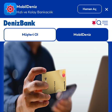
İçeriğe Git
MobilDeniz
Kap
Hemen Aç
Hızlı ve Kolay Bankacılık
2
Müşteri Ol
MobilDeniz