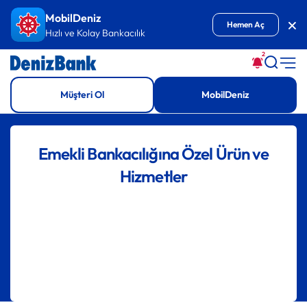
İçeriğe Git
MobilDeniz
Kap
Hemen Aç
Hızlı ve Kolay Bankacılık
2
Müşteri Ol
MobilDeniz
Emekli Bankacılığına Özel Ürün ve
Hizmetler