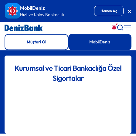
İçeriğe Git
MobilDeniz
Kap
Hemen Aç
Hızlı ve Kolay Bankacılık
2
Müşteri Ol
MobilDeniz
Kurumsal ve Ticari Bankaclığa Özel
Sigortalar