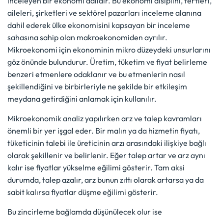
inceleyen bir ekonomi dalıdır. Bu ekonomi disiplini, fertleri,
aileleri, şirketleri ve sektörel pazarları inceleme alanına
dahil ederek ülke ekonomisini kapsayan bir inceleme
sahasına sahip olan makroekonomiden ayrılır.
Mikroekonomi için ekonominin mikro düzeydeki unsurlarını
göz önünde bulundurur. Üretim, tüketim ve fiyat belirleme
benzeri etmenlere odaklanır ve bu etmenlerin nasıl
şekillendiğini ve birbirleriyle ne şekilde bir etkileşim
meydana getirdiğini anlamak için kullanılır.
Mikroekonomik analiz yapılırken arz ve talep kavramları
önemli bir yer işgal eder. Bir malın ya da hizmetin fiyatı,
tüketicinin talebi ile üreticinin arzı arasındaki ilişkiye bağlı
olarak şekillenir ve belirlenir. Eğer talep artar ve arz aynı
kalır ise fiyatlar yükselme eğilimi gösterir. Tam aksi
durumda, talep azalır, arz bunun zıttı olarak artarsa ya da
sabit kalırsa fiyatlar düşme eğilimi gösterir.
Bu zincirleme bağlamda düşünülecek olur ise