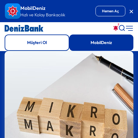
İçeriğe Git
MobilDeniz
Kap
Hemen Aç
Hızlı ve Kolay Bankacılık
2
Müşteri Ol
MobilDeniz