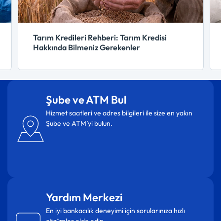
Tarım Kredileri Rehberi: Tarım Kredisi
Hakkında Bilmeniz Gerekenler
Şube ve ATM Bul
Hizmet saatleri ve adres bilgileri ile size en yakın
Şube ve ATM’yi bulun.
Yardım Merkezi
En iyi bankacılık deneyimi için sorularınıza hızlı