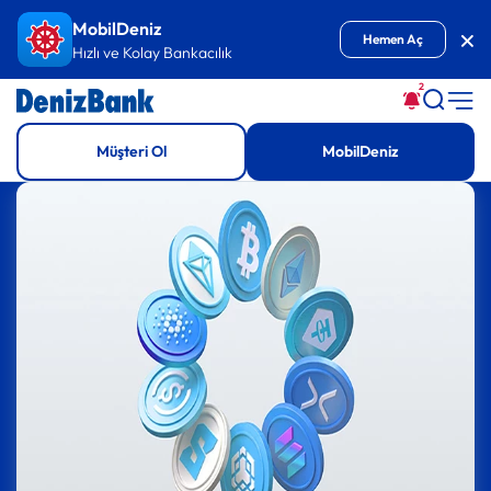
İçeriğe Git
MobilDeniz
Kap
Hemen Aç
Hızlı ve Kolay Bankacılık
2
Müşteri Ol
MobilDeniz