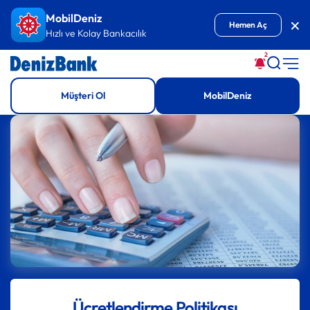
İçeriğe Git
MobilDeniz
Kap
Hemen Aç
Hızlı ve Kolay Bankacılık
2
Müşteri Ol
MobilDeniz
Ücretlendirme Politikası