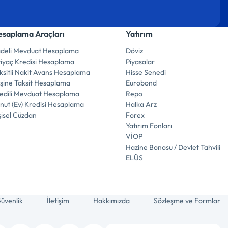
saplama Araçları
Yatırım
deli Mevduat Hesaplama
Döviz
tiyaç Kredisi Hesaplama
Piyasalar
ksitli Nakit Avans Hesaplama
Hisse Senedi
şine Taksit Hesaplama
Eurobond
edili Mevduat Hesaplama
Repo
nut (Ev) Kredisi Hesaplama
Halka Arz
şisel Cüzdan
Forex
Yatırım Fonları
VİOP
Hazine Bonosu / Devlet Tahvili
ELÜS
üvenlik
İletişim
Hakkımızda
Sözleşme ve Formlar