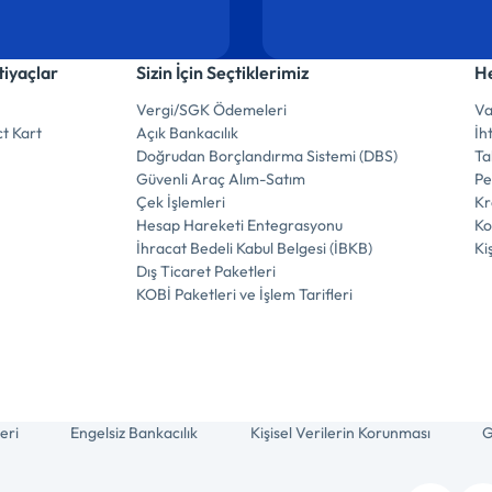
tiyaçlar
Sizin İçin Seçtiklerimiz
He
Vergi/SGK Ödemeleri
Va
t Kart
Açık Bankacılık
İh
Doğrudan Borçlandırma Sistemi (DBS)
Ta
Güvenli Araç Alım-Satım
Pe
Çek İşlemleri
Kr
Hesap Hareketi Entegrasyonu
Ko
İhracat Bedeli Kabul Belgesi (İBKB)
Ki
Dış Ticaret Paketleri
KOBİ Paketleri ve İşlem Tarifleri
eri
Engelsiz Bankacılık
Kişisel Verilerin Korunması
G