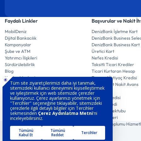
Faydalı Linkler
Başvurular ve Nakit İh
MobilDeniz
DenizBank İşletme Kart
Dijital Bankacılık
DenizBank Business Selec
Kampanyalar
DenizBank Business Kart
Şube ve ATM
Üretici Kart
Yatırımcı İlişkileri
Nefes Kredisi
Sürdürülebilirlik
Taksitli Ticari Krediler
Blog
Ticari Kurtaran Hesap
Yardım Merkezi
Tarımsal İhtiyaç Kredisi
Emekli Promosyon
Üretici Kart Nakit Avans
Zaman Aşımı
Spot Kredi
Sürdürülebilirlik Raporları
İskonto Kredisi
Satılık Araçlar ve Gayrimenkuller
Rotatif Kredi
Teminat Mektubu
POS İşlemleri
Çerez Aydınlatma
Gizlilik Politikası
Bilgi Toplumu Hizmetl