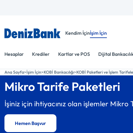
Menüye Git
İçeriğe Git
Kendim İçin
İşim İçin
Hesaplar
Krediler
Kartlar ve POS
Dijital Bankacılı
Ana Sayfa
İşim İçin
KOBİ Bankacılığı
KOBİ Paketleri ve İşlem Tarifele
Mikro Tarife Paketleri
İşiniz için ihtiyacınız olan işlemler Mikro
Hemen Başvur