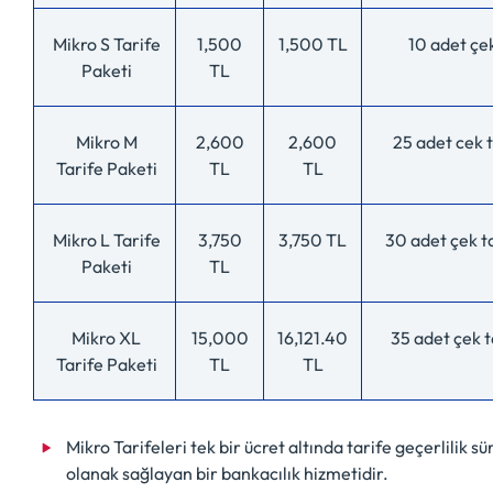
Mikro S Tarife
1,500
1,500 TL
10 adet çek
Paketi
TL
Mikro M
2,600
2,600
25 adet cek t
Tarife Paketi
TL
TL
Mikro L Tarife
3,750
3,750 TL
30 adet çek ta
Paketi
TL
Mikro XL
15,000
16,121.40
35 adet çek t
Tarife Paketi
TL
TL
Mikro Tarifeleri tek bir ücret altında tarife geçerlilik s
olanak sağlayan bir bankacılık hizmetidir.