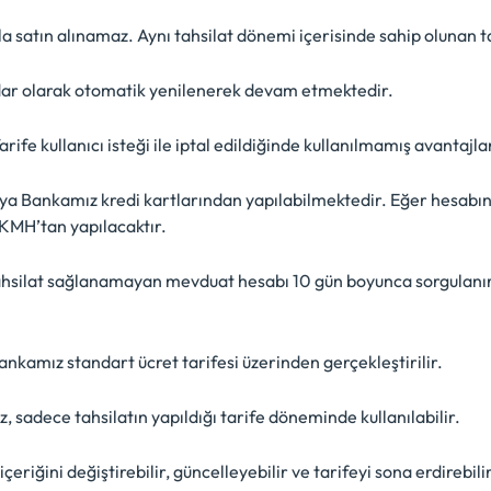
la satın alınamaz. Aynı tahsilat dönemi içerisinde sahip olunan ta
adar olarak otomatik yenilenerek devam etmektedir.
arife kullanıcı isteği ile iptal edildiğinde kullanılmamış avantajl
eya Bankamız kredi kartlarından yapılabilmektedir. Eğer hesabın
 KMH’tan yapılacaktır.
ilat sağlanamayan mevduat hesabı 10 gün boyunca sorgulanır. B
nkamız standart ücret tarifesi üzerinden gerçekleştirilir.
sadece tahsilatın yapıldığı tarife döneminde kullanılabilir.
çeriğini değiştirebilir, güncelleyebilir ve tarifeyi sona erdirebili