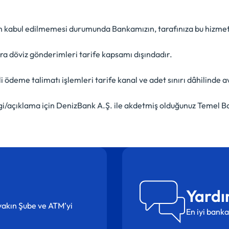
inin kabul edilmemesi durumunda Bankamızın, tarafınıza bu hizme
ara döviz gönderimleri tarife kapsamı dışındadır.
i ödeme talimatı işlemleri tarife kanal ve adet sınırı dâhilinde 
lgi/açıklama için DenizBank A.Ş. ile akdetmiş olduğunuz Temel B
Yardı
n yakın Şube ve ATM’yi
En iyi banka