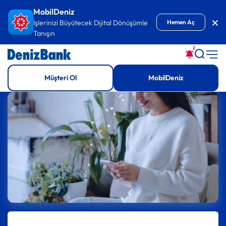
İçeriğe Git
MobilDeniz
Kap
İşlerinizi Büyütecek Dijital Dönüşümle
Hemen Aç
Tanışın
2
Müşteri Ol
MobilDeniz