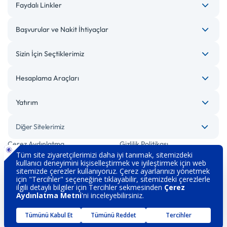
Faydalı Linkler
Başvurular ve Nakit İhtiyaçlar
Sizin İçin Seçtiklerimiz
Hesaplama Araçları
Yatırım
Diğer Sitelerimiz
Çerez Aydınlatma
Gizlilik Politikası
Bilgi Toplumu Hizmetleri
Engelsiz Bankacılık
Kişisel Verilerin Korunması
Güvenlik
İletişim
Hakkımızda
Sözleşme ve Formlar