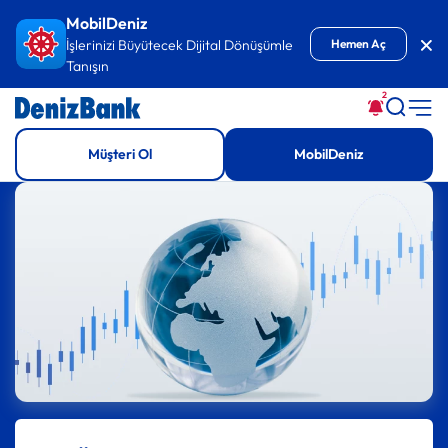
İçeriğe Git
MobilDeniz
Kap
İşlerinizi Büyütecek Dijital Dönüşümle
Hemen Aç
Tanışın
2
Müşteri Ol
MobilDeniz