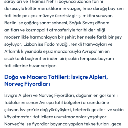
sarayları ve Thames Nehri boyunca uzanan tarihi
dokusuyla kültür meraklılarının vazgeçilmez durağı; bayram
tatilinde pek çok müzeye ücretsiz giriş imkânı sunuyor.
Berlin ise çağdaş sanat sahnesi, Soğuk Savaş dönemi
anıtları ve kozmopolit atmosferiyle tarihi derinliği
modernlikle harmanlayan bir şehir; her nesle farklı bir şey
söylüyor. Lizbon ise Fado müziği, renkli tramvayları ve
Atlantik kıyısındaki eşsiz manzarasıyla Avrupa'nın en
sıcakkanlı başkentlerinden biri; sakin temposu bayram
tatilcilerine huzur veriyor.
Doğa ve Macera Tatilleri: İsviçre Alpleri,
Norveç Fiyordları
İsviçre Alpleri ve Norveç Fiyordları, doğanın en görkemli
tablolarını sunan Avrupa tatil bölgeleri arasında öne
çıkıyor. İsviçre'de dağ yürüyüşleri, teleferik gezileri ve sakin
köy atmosferi tatilcilere unutulmaz anlar yaşatıyor.
Norveç'te ise fiyordlar boyunca yapılan tekne turları, gece