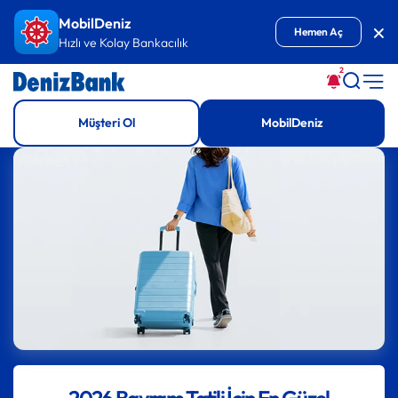
İçeriğe Git
MobilDeniz
Kap
Hemen Aç
Hızlı ve Kolay Bankacılık
2
Müşteri Ol
MobilDeniz
2026 Bayram Tatili İçin En Güzel