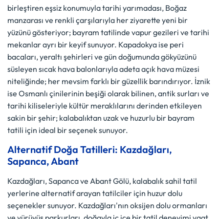
birleştiren eşsiz konumuyla tarihi yarımadası, Boğaz
manzarası ve renkli çarşılarıyla her ziyarette yeni bir
yüzünü gösteriyor; bayram tatilinde vapur gezileri ve tarihi
mekanlar ayrı bir keyif sunuyor. Kapadokya ise peri
bacaları, yeraltı şehirleri ve gün doğumunda gökyüzünü
süsleyen sıcak hava balonlarıyla adeta açık hava müzesi
niteliğinde; her mevsim farklı bir güzellik barındırıyor. İznik
ise Osmanlı çinilerinin beşiği olarak bilinen, antik surları ve
tarihi kiliseleriyle kültür meraklılarını derinden etkileyen
sakin bir şehir; kalabalıktan uzak ve huzurlu bir bayram
tatili için ideal bir seçenek sunuyor.
Alternatif Doğa Tatilleri: Kazdağları,
Sapanca, Abant
Kazdağları, Sapanca ve Abant Gölü, kalabalık sahil tatil
yerlerine alternatif arayan tatilciler için huzur dolu
seçenekler sunuyor. Kazdağları'nın oksijen dolu ormanları
ve yürüyüş parkurları, doğayla iç içe bir tatil deneyimi vaat