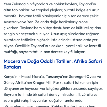
Yeni Zelanda'nın fiyordları ve hobbit köyleri, Tayland'ın
altın tapınakları ve tropikal plajları; bu tatil bölgeleri uzun
mesafeli bayram tatili planlayanlar için son derece çekici.
Avustralya ve Yeni Zelanda doğa harikalarıyla öne
çıkarken, Tayland hem bütçe dostu hem de kültürel açıdan
zengin bir seçenek sunuyor. Uzun uçuş sürelerine rağmen
bu rotalar tatilcilerin gözde listelerinde üst sıralarda yer
alıyor. Özellikle Tayland'ın sıcakkanlı yerel halkı ve lezzetli
mutfağı, bayram tatilini son derece keyifli kılıyor.
Macera ve Doğa Odaklı Tatiller: Afrika Safari
Rotaları
Kenya'nın Masai Mara'sı, Tanzanya'nın Serengeti Ovası ve
Güney Afrika'nın Kruger Milli Parkı, safari tutkunları için
dünyanın en heyecan verici güzergâhları arasında sayılıyor.
Bayram tatilinde bir safari deneyimi; aslan, fil, zürafa ve
zebra gibi vahşi hayvanları doğal ortamlarında
gözlemleme fırsatı sunuyor. Rehberli safari turları hem