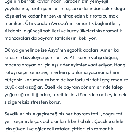
Ege'nin berrak koylarından Karadeniz'in yemyeşil
yaylalarına, tarihi şehirlerin taş sokaklarından sakin doğa
köşelerine kadar her zevke hitap eden bir rota bulmak
mümkün. Öte yandan Avrupa'nın romantik başkentleri,
Akdeniz'in güneşli sahilleri ve kuzey ülkelerinin dramatik
manzaraları da bayram tatilcilerini bekliyor.
Dünya genelinde ise Asya'nın egzotik adaları, Amerika
kıtasının büyüleyici şehirleri ve Afrika'nın vahşi doğası,
macera arayanlar için eşsiz deneyimler vaat ediyor. Hangi
rotayı seçerseniz seçin, erken planlama yapmanız hem
bütçenizi korumanıza hem de konforlu bir tatil geçirmenize
büyük katkı sağlar. Özellikle bayram dönemlerinde talep
yoğunluğu arttığından, tercihlerinizi önceden netleştirmek
sizi gereksiz stresten korur.
Sevdiklerinizle geçireceğiniz her bayram tatili, doğru tatil
yeri seçimiyle çok daha anlamlı bir hal alır. Çocuklu aileler
için güvenli ve eğlenceli rotalar, çiftler için romantik