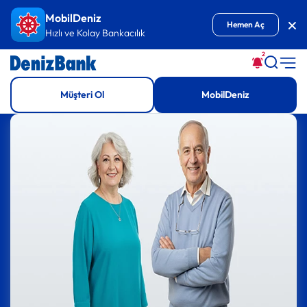
İçeriğe Git
MobilDeniz
Kap
Hemen Aç
Hızlı ve Kolay Bankacılık
2
Müşteri Ol
MobilDeniz