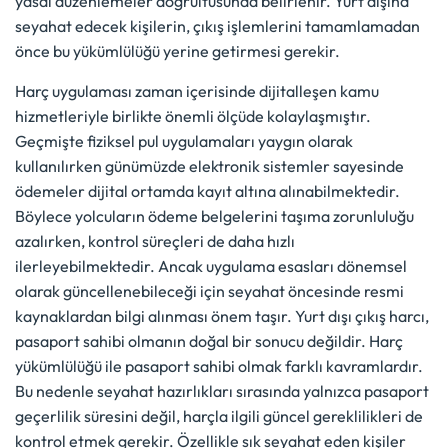
yasal düzenlemeler doğrultusunda belirlenir. Yurt dışına
seyahat edecek kişilerin, çıkış işlemlerini tamamlamadan
önce bu yükümlülüğü yerine getirmesi gerekir.
Harç uygulaması zaman içerisinde dijitalleşen kamu
hizmetleriyle birlikte önemli ölçüde kolaylaşmıştır.
Geçmişte fiziksel pul uygulamaları yaygın olarak
kullanılırken günümüzde elektronik sistemler sayesinde
ödemeler dijital ortamda kayıt altına alınabilmektedir.
Böylece yolcuların ödeme belgelerini taşıma zorunluluğu
azalırken, kontrol süreçleri de daha hızlı
ilerleyebilmektedir. Ancak uygulama esasları dönemsel
olarak güncellenebileceği için seyahat öncesinde resmi
kaynaklardan bilgi alınması önem taşır. Yurt dışı çıkış harcı,
pasaport sahibi olmanın doğal bir sonucu değildir. Harç
yükümlülüğü ile pasaport sahibi olmak farklı kavramlardır.
Bu nedenle seyahat hazırlıkları sırasında yalnızca pasaport
geçerlilik süresini değil, harçla ilgili güncel gereklilikleri de
kontrol etmek gerekir. Özellikle sık seyahat eden kişiler