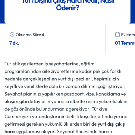
Ödenir?
Okunma Süresi
Eklenme
7 dk.
01 Temm
Turistik gezilerden iş seyahatlerine, eğitim
programlarından aile ziyaretlerine kadar pek çok farklı
nedenle gerçekleşebilen yurt dışı gezileri, hepimiz için
keyifli ve yeniliklerle dolu bir zaman dilimini çağrıştırıyor.
Seyahat planınızı yapılırken pasaport, vize, konaklama ve
ulaşım gibi detayların yanı sıra elbette resmi yükümlülükleri
de göz önünde bulundurmanız gerekiyor. Türkiye
Cumhuriyeti vatandaşlarının belirli koşullar altında yerine
getirmesi gereken yükümlülüklerden biri de
yurt dışı çıkış
harcı
uygulaması oluyor. Seyahat öncesinde harcın