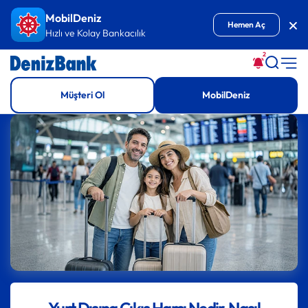
İçeriğe Git
MobilDeniz
Kap
Hemen Aç
Hızlı ve Kolay Bankacılık
2
Müşteri Ol
MobilDeniz
Yurt Dışına Çıkış Harcı Nedir, Nasıl