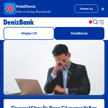
İçeriğe Git
MobilDeniz
Kap
Hemen Aç
Hızlı ve Kolay Bankacılık
2
Müşteri Ol
MobilDeniz
Finansal Stres İle Başa Çıkmanın Yolları