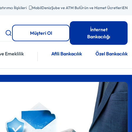
atırımcı İlişkileri
MobilDeniz
Şube ve ATM Bul
Ürün ve Hizmet Ücretleri
EN
İnternet
Müşteri Ol
Bankacılığı
ve Emeklilik
Afili Bankacılık
Özel Bankacılık