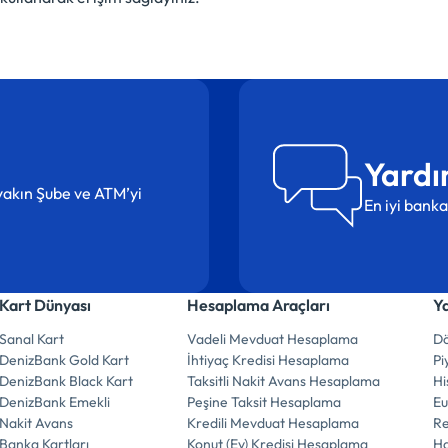
Yardı
n yakın Şube ve ATM’yi
En iyi banka
Kart Dünyası
Hesaplama Araçları
Y
Sanal Kart
Vadeli Mevduat Hesaplama
Dö
DenizBank Gold Kart
İhtiyaç Kredisi Hesaplama
Pi
DenizBank Black Kart
Taksitli Nakit Avans Hesaplama
Hi
DenizBank Emekli
Peşine Taksit Hesaplama
E
Nakit Avans
Kredili Mevduat Hesaplama
R
Banka Kartları
Konut (Ev) Kredisi Hesaplama
Ha