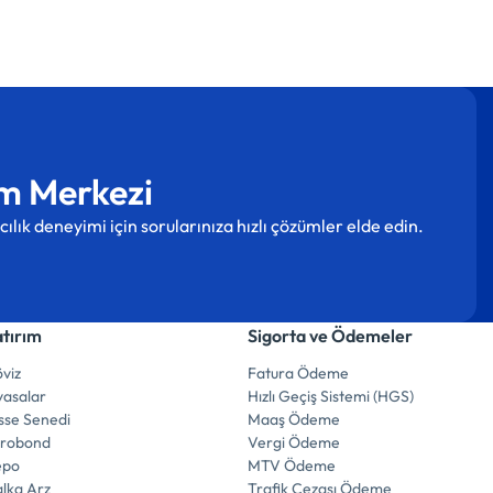
m Merkezi
cılık deneyimi için sorularınıza hızlı çözümler elde edin.
atırım
Sigorta ve Ödemeler
viz
Fatura Ödeme
yasalar
Hızlı Geçiş Sistemi (HGS)
sse Senedi
Maaş Ödeme
urobond
Vergi Ödeme
epo
MTV Ödeme
lka Arz
Trafik Cezası Ödeme