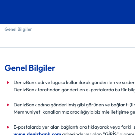
Genel Bilgiler
Genel Bilgiler
DenizBank adı ve logosu kullanılarak gönderilen ve sizden h
DenizBank tarafından gönderilen e-postalarda bu tür bilg
DenizBank adına gönderilmiş gibi görünen ve bağlantı (
Memnuniyeti kanallarımız aracılığıyla bizimle iletişime ge
E-postalarda yer alan bağlantılara tıklayarak veya farklı
www.denizbank.com
adresinde yer alan “
GİRİŞ
” alanını