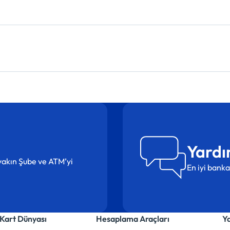
Yardı
n yakın Şube ve ATM’yi
En iyi banka
Kart Dünyası
Hesaplama Araçları
Y