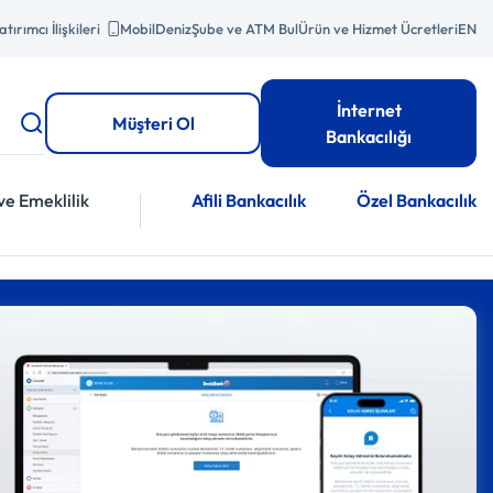
atırımcı İlişkileri
MobilDeniz
Şube ve ATM Bul
Ürün ve Hizmet Ücretleri
EN
İnternet
Müşteri Ol
Bankacılığı
ve Emeklilik
Afili Bankacılık
Özel Bankacılık