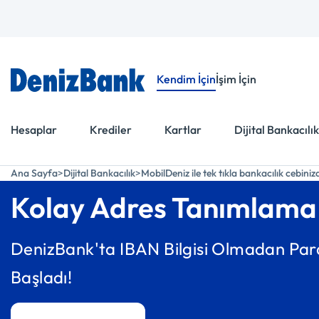
Menüye Git
İçeriğe Git
Kendim İçin
İşim İçin
Hesaplar
Krediler
Kartlar
Dijital Bankacılık
Ana Sayfa
Dijital Bankacılık
MobilDeniz ile tek tıkla bankacılık cebiniz
Kolay Adres Tanımlama
DenizBank'ta IBAN Bilgisi Olmadan Par
Başladı!