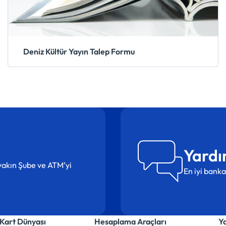
Deniz Kültür Yayın Talep Formu
Yardı
n yakın Şube ve ATM’yi
En iyi banka
Kart Dünyası
Hesaplama Araçları
Y