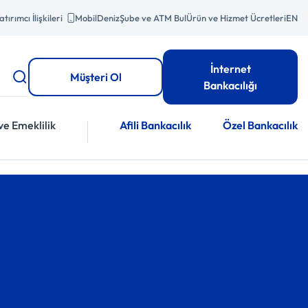
atırımcı İlişkileri
MobilDeniz
Şube ve ATM Bul
Ürün ve Hizmet Ücretleri
EN
İnternet
Müşteri Ol
Bankacılığı
ve Emeklilik
Afili Bankacılık
Özel Bankacılık