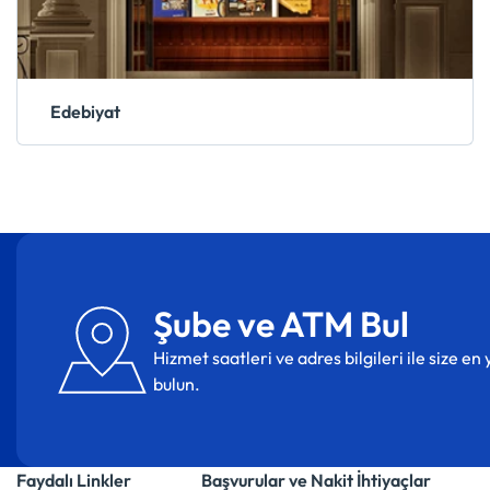
Edebiyat
Şube ve ATM Bul
Hizmet saatleri ve adres bilgileri ile size e
bulun.
Faydalı Linkler
Başvurular ve Nakit İhtiyaçlar