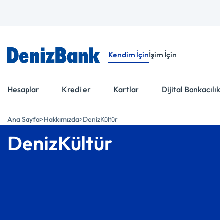
Menüye Git
İçeriğe Git
Kendim İçin
İşim İçin
Hesaplar
Krediler
Kartlar
Dijital Bankacılık
Ana Sayfa
Hakkımızda
DenizKültür
DenizKültür